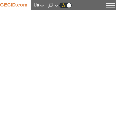
GECID.com
ua
Новини
Відео
Огляди
Цифрова індустрія
Процесори
Оперативна пам’ять
Материнські плати
Відеокарти
Системи охолодження
Накопичувачі
Корпуси
Джерела живлення
Мультимедіа
Цифрове фото та відео
Монітори