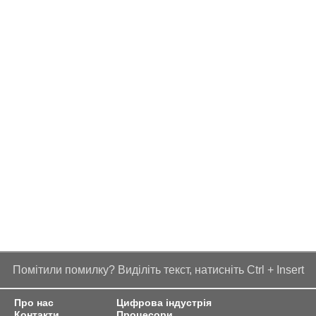
Помітили помилку? Виділіть текст, натисніть Ctrl + Insert
Про нас
Цифрова індустрія
Контакти
Процесори