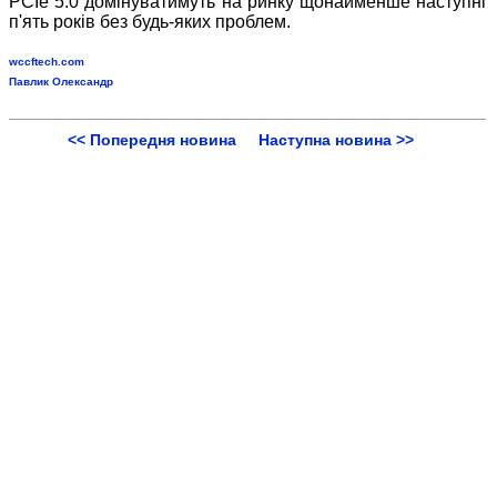
PCIe 5.0 домінуватимуть на ринку щонайменше наступні
п'ять років без будь-яких проблем.
wccftech.com
Павлик Олександр
<< Попередня новина
Наступна новина >>