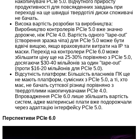
накопичувачі PCIe 5.0. Відчутного приросту
продуктивності для повсякденних завдань при
переході на ще швидші твердотілі диски споживачі
не бачать.
Висока вартість розробки та виробництва:
Виробництво контролерів PCIe 5.0 вже значно
дорожче, ніж PCIe 4.0. Вартість одного "tape-out"
(створення зразка чіпа) для PCIe 5.0 може бути
вдвічі вищою, якщо враховувати витрати на IP та
маски. Перехід на контролери PCIe 6.0 може
збільшити ціну ще на 25-30% порівняно з PCIe 5.0,
досягаючи $30-40 мільйонів за один "tape-out"
(проти $16-20 мільйонів для PCIe 5.0).
Відсутність платформ: Більшість власників ПК ще
не мають платформ, сумісних з PCIe 5.0, а ті, хто
має, не бачать суттєвої різниці порівняно з
твердотілими накопичувачами PCIe 4.0.
Впровадження PCIe 6.0 лише збільшить вартість
систем, адже материнські плати вже подорожчали
через адаптацію інтерфейсу PCIe 5.0.
Перспективи PCIe 6.0