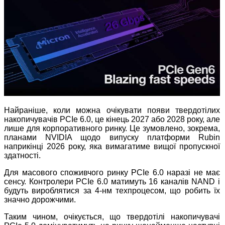
Найраніше, коли можна очікувати появи твердотілих
накопичувачів PCIe 6.0, це кінець 2027 або 2028 року, але
лише для корпоративного ринку. Це зумовлено, зокрема,
планами NVIDIA щодо випуску платформи Rubin
наприкінці 2026 року, яка вимагатиме вищої пропускної
здатності.
Для масового споживчого ринку PCIe 6.0 наразі не має
сенсу. Контролери PCIe 6.0 матимуть 16 каналів NAND і
будуть вироблятися за 4-нм техпроцесом, що робить їх
значно дорожчими.
Таким чином, очікується, що твердотілі накопичувачі