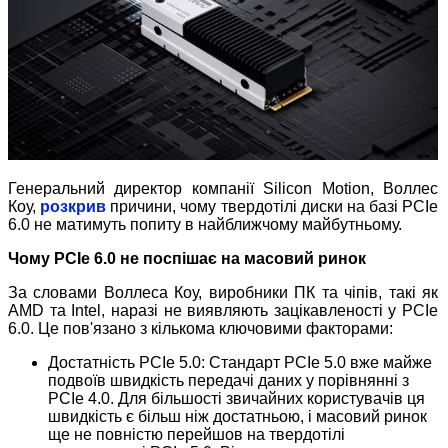
Генеральний директор компанії Silicon Motion, Воллес
Коу,
розкрив
причини, чому твердотілі диски на базі PCIe
6.0 не матимуть попиту в найближчому майбутньому.
Чому PCIe 6.0 не поспішає на масовий ринок
За словами Воллеса Коу, виробники ПК та чіпів, такі як
AMD та Intel, наразі не виявляють зацікавленості у PCIe
6.0. Це пов'язано з кількома ключовими факторами:
Достатність PCIe 5.0: Стандарт PCIe 5.0 вже майже
подвоїв швидкість передачі даних у порівнянні з
PCIe 4.0. Для більшості звичайних користувачів ця
швидкість є більш ніж достатньою, і масовий ринок
ще не повністю перейшов на твердотілі