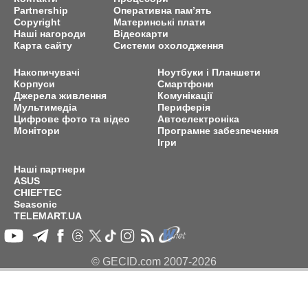
Partnership
Оперативна пам’ять
Copyright
Материнські плати
Наші нагороди
Відеокарти
Карта сайту
Системи охолодження
Накопичувачі
Ноутбуки і Планшети
Корпуси
Смартфони
Джерела живлення
Комунікації
Мультимедіа
Периферія
Цифрове фото та відео
Автоелектроніка
Монітори
Програмне забезпечення
Ігри
Наші партнери
ASUS
CHIEFTEC
Seasonic
TELEMART.UA
© GECID.com 2007-2026