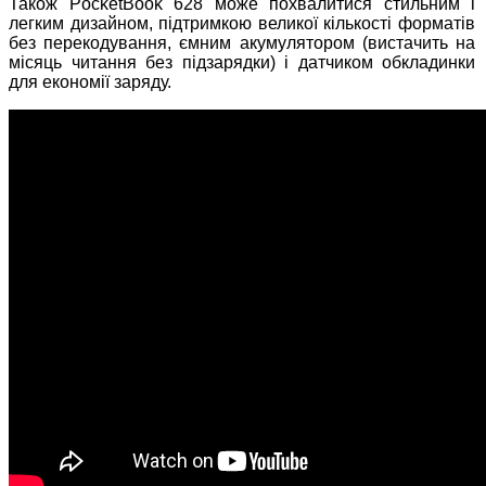
Також PocketBook 628 може похвалитися стильним і
легким дизайном, підтримкою великої кількості форматів
без перекодування, ємним акумулятором (вистачить на
місяць читання без підзарядки) і датчиком обкладинки
для економії заряду.