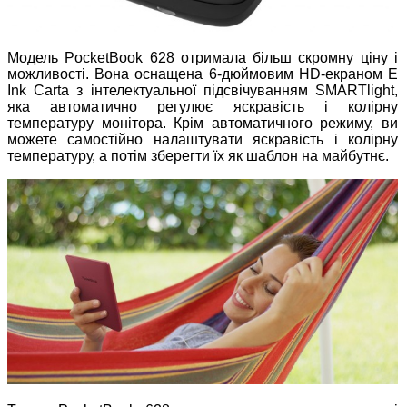
Модель PocketBook 628 отримала більш скромну ціну і
можливості. Вона оснащена 6-дюймовим HD-екраном E
Ink Carta з інтелектуальної підсвічуванням SMARTlight,
яка автоматично регулює яскравість і колірну
температуру монітора. Крім автоматичного режиму, ви
можете самостійно налаштувати яскравість і колірну
температуру, а потім зберегти їх як шаблон на майбутнє.