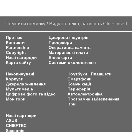
Помітили помилку? Виділіть текст, натисніть Ctrl + Insert
Про нас
Цифрова індустрія
Контакти
Процесори
Partnership
Оперативна пам’ять
Copyright
Материнські плати
Наші нагороди
Відеокарти
Карта сайту
Системи охолодження
Накопичувачі
Ноутбуки і Планшети
Корпуси
Смартфони
Джерела живлення
Комунікації
Мультимедіа
Периферія
Цифрове фото та відео
Автоелектроніка
Монітори
Програмне забезпечення
Ігри
Наші партнери
ASUS
CHIEFTEC
Seasonic