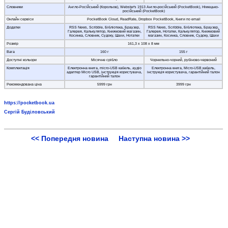
Словники
Англо-Російський (Корольов), Webster's 1913 Англо-російський (PocketBook), Німецько-
російський (PocketBook)
Онлайн сервіси
PocketBook Cloud, ReadRate, Dropbox PocketBook, Книги по email
Додатки
RSS News, Scribble, Бібліотека, Браузер,
RSS News, Scribble, Бібліотека, Браузер,
Галерея, Калькулятор, Книжковий магазин,
Галерея, Нотатки, Калькулятор, Книжковий
Косинка, Словник, Судоку, Шахи, Нотатки
магазин, Косинка, Словник, Судоку, Шахи
Розмір
161,3 х 108 х 8 мм
Вага
160 г
155 г
Доступні кольори
Місячне срібло
Чорнильно-чорний, рубіново-червоний
Комплектація
Електронна книга, micro-USB кабель, аудіо
Електронна книга, Micro-USB кабель,
адаптер Micro USB, інструкція користувача,
інструкція користувача, гарантійний талон
гарантійний талон
Рекомендована ціна
5999 грн
3999 грн
https://pocketbook.ua
Сергій Буділовський
<< Попередня новина
Наступна новина >>