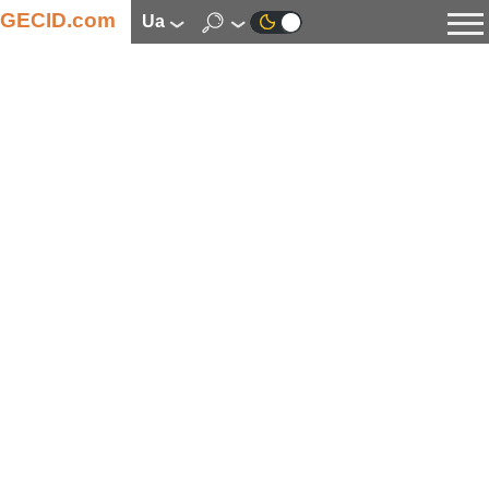
GECID.com
ua
Новини
Відео
Огляди
Цифрова індустрія
Процесори
Оперативна пам’ять
Материнські плати
Відеокарти
Системи охолодження
Накопичувачі
Корпуси
Джерела живлення
Мультимедіа
Цифрове фото та відео
Монітори