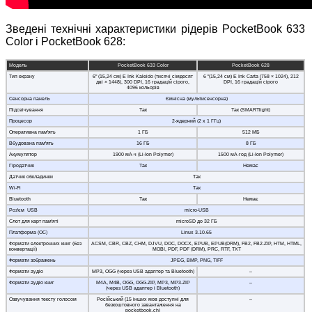
Зведені технічні характеристики рідерів PocketBook 633
Color і PocketBook 628:
Модель
PocketBook 633 Color
PocketBook 628
Тип екрану
6" (15,24 см) E Ink Kaleido (тисячі сімдесят
6 "(15,24 см) E Ink Carta (758 × 1024), 212
дві × 1448), 300 DPI, 16 градацій сірого,
DPI, 16 градацій сірого
4096 кольорів
Сенсорна панель
Ємнісна (мультисенсорна)
Підсвічування
Так
Так (SMARTlight)
Процесор
2-ядерний (2 х 1 ГГц)
Оперативна пам'ять
1 ГБ
512 МБ
Вбудована пам'ять
16 ГБ
8 ГБ
Акумулятор
1900 мА·ч (Li-Ion Polymer)
1500 мА·год (Li-Ion Polymer)
Гіродатчик
Так
Немає
Датчик обкладинки
Так
Wi-Fi
Так
Bluetooth
Так
Немає
Роз'єм USB
micro-USB
Слот для карт пам'яті
microSD до 32 ГБ
Платформа (ОС)
Linux 3.10.65
Формати електронних книг (без
ACSM, CBR, CBZ, CHM, DJVU, DOC, DOCX, EPUB, EPUB(DRM), FB2, FB2.ZIP, HTM, HTML,
конвертації)
MOBI, PDF, PDF (DRM), PRC, RTF, TXT
Формати зображень
JPEG, BMP, PNG, TIFF
Формати аудіо
MP3, OGG (через USB адаптер та Bluetooth)
–
Формати аудіо книг
M4A, M4B, OGG, OGG.ZIP, MP3, MP3.ZIP
–
(через USB адаптер і Bluetooth)
Озвучування тексту голосом
Російський (15 інших мов доступні для
–
безкоштовного завантаження на
pocketbook.ch)