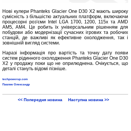
Нові кулери
P
hanteks Glacier One D30 X2 мають широку
сумісність з більшістю актуальних платформ, включаючи
процесорні роз'єми Intel LGA 1700, 1200, 115x та AMD
AM5, AM4. Це робить їх універсальним рішенням для
побудови або модернізації сучасних ігрових та робочих
станцій, де важливі як ефективне охолодження, так і
зовнішній вигляд системи.
Наразі інформація про вартість та точну дату появи
систем рідинного охолодження Phanteks Glacier One D30
X2 у продажу поки що не оприлюднена. Очікується, що
деталі стануть відомі пізніше.
techpowerup.com
Павлик Олександр
<< Попередня новина
Наступна новина >>