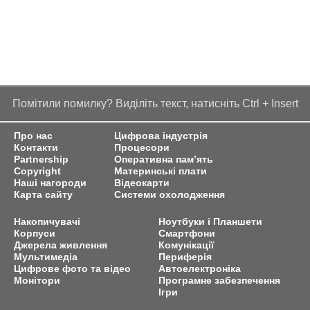
Помітили помилку? Виділіть текст, натисніть Ctrl + Insert
Про нас
Цифрова індустрія
Контакти
Процесори
Partnership
Оперативна пам’ять
Copyright
Материнські плати
Наші нагороди
Відеокарти
Карта сайту
Системи охолодження
Накопичувачі
Ноутбуки і Планшети
Корпуси
Смартфони
Джерела живлення
Комунікації
Мультимедіа
Периферія
Цифрове фото та відео
Автоелектроніка
Монітори
Програмне забезпечення
Ігри