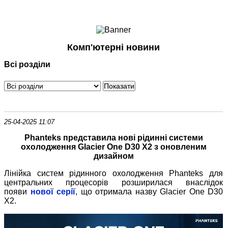
Ноутбуки і Планшети
Смартфони
Комунікації
Комп'ютерні новини
Периферія
Всі розділи
Автоелектроніка
Програмне забезпечення
Ігри
25-04-2025 11:07
Phanteks представила нові рідинні системи
охолодження Glacier One D30 X2 з оновленим
дизайном
Лінійка систем рідинного охолодження Phanteks для
центральних процесорів розширилася внаслідок
появи
нової серії
, що отримала назву Glacier One D30
X2.