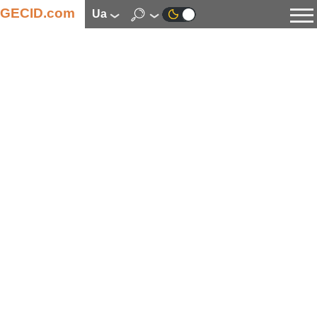
GECID.com
ua
Новини
Відео
Огляди
Цифрова індустрія
Процесори
Оперативна пам’ять
Материнські плати
Відеокарти
Системи охолодження
Накопичувачі
Корпуси
Джерела живлення
Мультимедіа
Цифрове фото та відео
Монітори