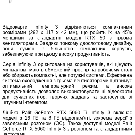
Відеокарти Infinity 3 відрізняються компактними
розмірами (292 x 117 x 42 мм), що робить їх на 45%
меншими за стандартні моделі RTX 50 з трьома
вентиляторами. Завдяки тонкому двослотовому дизайну,
вони сумісні з більшістю компактних корпусів,
забезпечуючи при цьому високу продуктивність.
Серія Infinity 3 орієнтована на користувачів, які цінують
мінімалізм, мають обмежений простір на робочому столі
або збирають компактні, але потужні системи. Ефективна
система охолодження з трьома вентиляторами підтримує
оптимальний температурний режим, а висока
продуктивність дозволяє використовувати ці відеокарти
для сучасних ігор, творчих завдань та застосунків зі
штучним інтелектом.
Лінійка Palit GeForce RTX 5060 Ti Infinity 3 включає
моделі з 16 ГБ та 8 ГБ відеопам'яті, зокрема версії з
заводським розгоном (OC). Також доступні моделі Palit
GeForce RTX 5060 Infinity 3 з розгоном та стандартними
частотами.