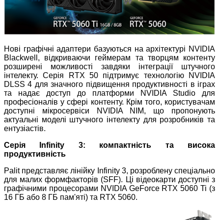
Нові графічні адаптери базуються на архітектурі NVIDIA
Blackwell, відкриваючи геймерам та творцям контенту
розширені можливості завдяки інтеграції штучного
інтелекту. Серія RTX 50 підтримує технологію NVIDIA
DLSS 4 для значного підвищення продуктивності в іграх
та надає доступ до платформи NVIDIA Studio для
професіоналів у сфері контенту. Крім того, користувачам
доступні мікросервіси NVIDIA NIM, що пропонують
актуальні моделі штучного інтелекту для розробників та
ентузіастів.
Серія Infinity 3: компактність та висока
продуктивність
Palit представляє лінійку Infinity 3, розроблену спеціально
для малих формфакторів (SFF). Ці відеокарти доступні з
графічними процесорами NVIDIA GeForce RTX 5060 Ti (з
16 ГБ або 8 ГБ пам'яті) та RTX 5060.