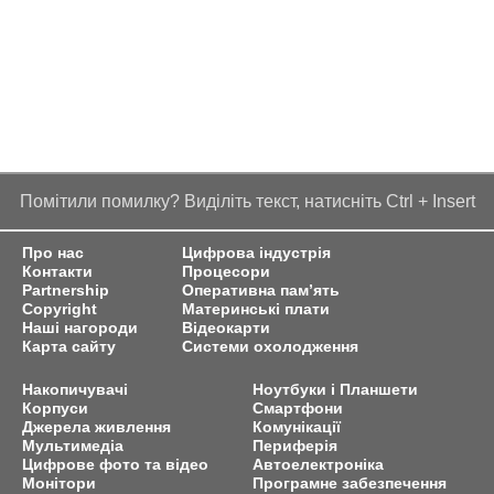
Помітили помилку? Виділіть текст, натисніть Ctrl + Insert
Про нас
Цифрова індустрія
Контакти
Процесори
Partnership
Оперативна пам’ять
Copyright
Материнські плати
Наші нагороди
Відеокарти
Карта сайту
Системи охолодження
Накопичувачі
Ноутбуки і Планшети
Корпуси
Смартфони
Джерела живлення
Комунікації
Мультимедіа
Периферія
Цифрове фото та відео
Автоелектроніка
Монітори
Програмне забезпечення