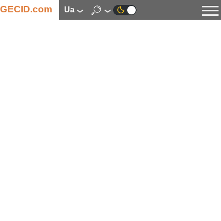
GECID.com
ua
Новини
Відео
Огляди
Цифрова індустрія
Процесори
Оперативна пам’ять
Материнські плати
Відеокарти
Системи охолодження
Накопичувачі
Корпуси
Джерела живлення
Мультимедіа
Цифрове фото та відео
Монітори