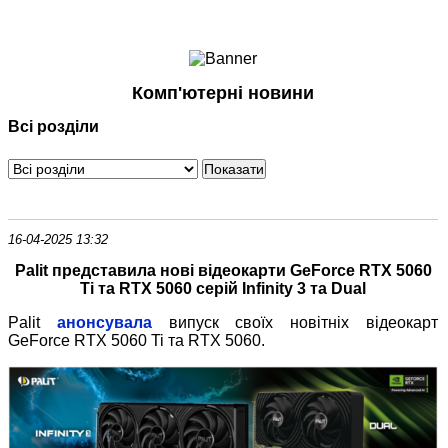
Ноутбуки і Планшети
Смартфони
Комунікації
Комп'ютерні новини
Периферія
Всі розділи
Автоелектроніка
Програмне забезпечення
Ігри
16-04-2025 13:32
Palit представила нові відеокарти GeForce RTX 5060
Ti та RTX 5060 серій Infinity 3 та Dual
Palit
анонсувала
випуск своїх новітніх відеокарт
GeForce RTX 5060 Ti та RTX 5060.