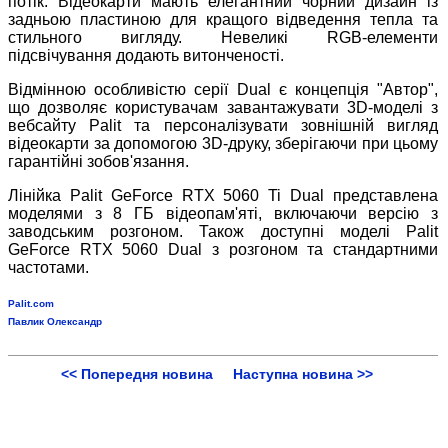
потік. Відеокарти мають елегантний чорний дизайн із
задньою пластиною для кращого відведення тепла та
стильного вигляду. Невеликі RGB-елементи
підсвічування додають витонченості.
Відмінною особливістю серії Dual є концепція "Автор",
що дозволяє користувачам завантажувати 3D-моделі з
вебсайту Palit та персоналізувати зовнішній вигляд
відеокарти за допомогою 3D-друку, зберігаючи при цьому
гарантійні зобов'язання.
Лінійка Palit GeForce RTX 5060 Ti Dual представлена
моделями з 8 ГБ відеопам'яті, включаючи версію з
заводським розгоном. Також доступні моделі Palit
GeForce RTX 5060 Dual з розгоном та стандартними
частотами.
Palit.com
Павлик Олександр
<< Попередня новина
Наступна новина >>