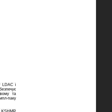
у LDAC і
абезпечує
вому та
емпл
‑
паку
ом KSHMR