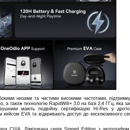
бокими низами та чистими високими частотами, підтримк
о, а також технологію RapidWill+ 3.0 на базі 2,4 ГГц, яка з
авушники мають подвійну сертифікацію Hi
‑
Res у дрото
м кейсом EVA та відкривають доступ до ексклюзивного с
олара США. Лімітована серія Signed Edition з автограф