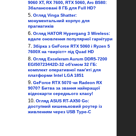
9060 XT, RX 7600, RTX 5060, Arc B580:
Збалансовані 8 ГБ для Full HD?
Огляд Vinga Shatter:
монументальний корпус для
прагматиків
Огляд HATOR Hypergang 3 Wireless:
вдале оновлення популярної гарнітури
Збірка з GeForce RTX 5060 і Ryzen 5
7600X на «виріст» під Quad HD
Огляд Exceleram Aurum DDR5-7200
EGI50723442D-32 об'ємом 32 ГБ:
комплект оперативної пам’яті для
платформи Intel LGA 1851
GeForce RTX 5070 чи Radeon RX
9070? Битва за звання найкращої
відеокарти середнього класу!
Огляд ASUS RT-AX50 Go:
доступний кишеньковий роутер із
живленням через USB Type-C