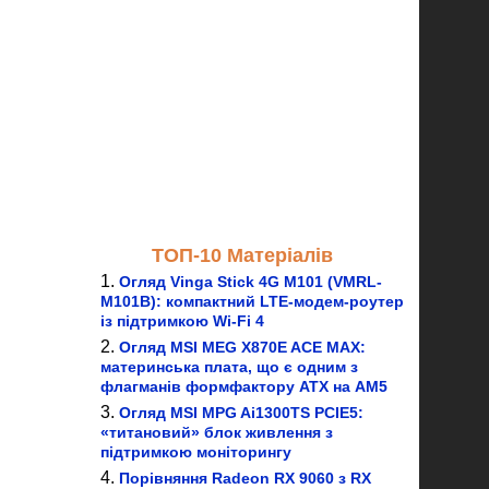
ТОП-10 Матеріалів
Огляд Vinga Stick 4G M101 (VMRL-
M101B): компактний LTE-модем-роутер
із підтримкою Wi-Fi 4
Огляд MSI MEG X870E ACE MAX:
материнська плата, що є одним з
флагманів формфактору ATX на AM5
Огляд MSI MPG Ai1300TS PCIE5:
«титановий» блок живлення з
підтримкою моніторингу
Порівняння Radeon RX 9060 з RX