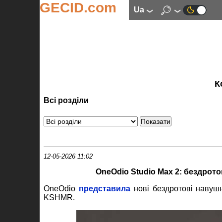
GECID.com
ua
К
Всі розділи
12-05-2026 11:02
OneOdio Studio Max 2: бездрото
OneOdio
представила
нові бездротові наву
KSHMR.