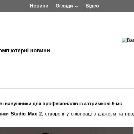
Новини
Огляди
Відео
омп'ютерні новини
ві навушники для професіоналів із затримкою 9 мс
шники
Studio Max 2
, створені у співпраці з діджеєм та пр