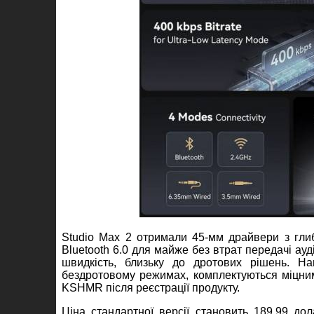
Studio Max 2 отримали 45
‑
мм драйвери з гли
Bluetooth 6.0 для майже без втрат передачі ауді
швидкість, близьку до дротових рішень. Н
бездротовому режимах, комплектуються міцни
KSHMR після реєстрації продукту.
Ціна стандартної версії становить 189,99 д