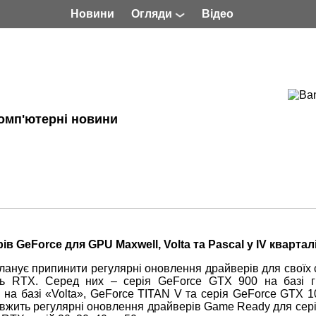
Новини
Огляди
Відео
омп'ютерні новини
 GeForce для GPU Maxwell, Volta та Pascal у IV квартал
ланує припинити регулярні оновлення драйверів для своїх 
ть RTX. Серед них – серія GeForce GTX 900 на базі г
а на базі «Volta», GeForce TITAN V та серія GeForce GTX 1
овжить регулярні оновлення драйверів Game Ready для сері