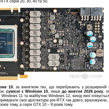
RTX серій 20, 30, 40 та 50.
ows 10
, за винятком тих, що перебувають у розширеній 
ри,
сумісні з Windows 10
, лише
до жовтня 2026 року
, п
indows 11 та майбутню Windows 12, вихід якої очікується
тримувати свої архітектури pre-RTX так довго, враховуючи,
ків тому, а серія GTX 10 – 9 років тому.