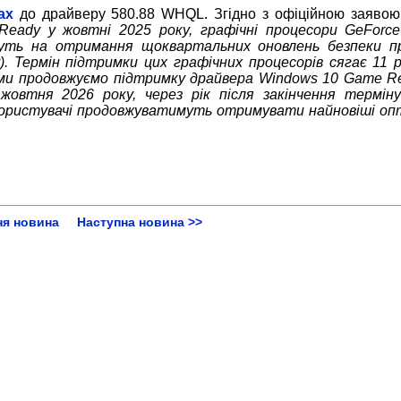
ах
до драйверу 580.88 WHQL. Згідно з офіційною заявою
eady у жовтні 2025 року, графічні процесори GeForce
йдуть на отримання щоквартальних оновлень безпеки 
. Термін підтримки цих графічних процесорів сягає 11 р
, ми продовжуємо підтримку драйвера Windows 10 Game R
жовтня 2026 року, через рік після закінчення термін
ористувачі продовжуватимуть отримувати найновіші опт
ня новина
Наступна новина >>