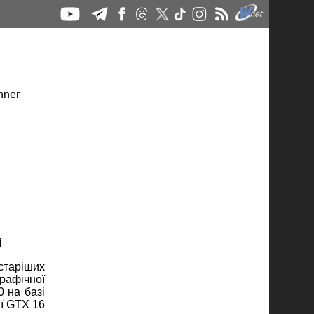
і
старіших
рафічної
0 на базі
ї GTX 16