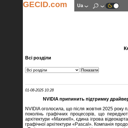
GECID.com
ua
К
Всі розділи
01-08-2025 10:28
NVIDIA припинить підтримку драйверів
NVIDIA оголосила, що після жовтня 2025 року п
поколінь графічних процесорів, що передую
архітектури «Maxwell», єдина ігрова відеокарт
графічної архітектури «Pascal». Компанія прод