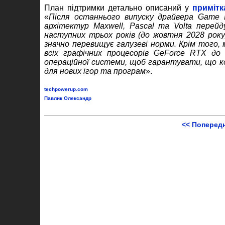
План підтримки детально описаний у
примітк
«
Після останнього випуску драйвера Game R
архітектур Maxwell, Pascal та Volta пере
наступних трьох років (до жовтня 2028 року)
значно перевищує галузеві норми. Крім того
всіх графічних процесорів GeForce RTX до 
операційної системи, щоб гарантувати, що к
для нових ігор та програм
».
techpowerup.com
Павлик Олександр
<< Поперед