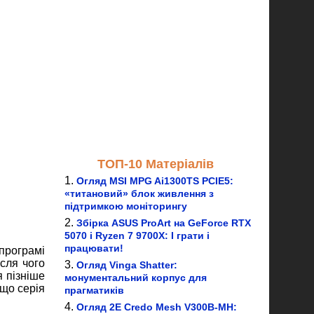
ТОП-10 Матеріалів
Огляд MSI MPG Ai1300TS PCIE5:
«титановий» блок живлення з
підтримкою моніторингу
Збірка ASUS ProArt на GeForce RTX
5070 і Ryzen 7 9700X: І грати і
працювати!
програмі
ісля чого
Огляд Vinga Shatter:
 пізніше
монументальний корпус для
 що серія
прагматиків
Огляд 2E Credo Mesh V300B-MH: