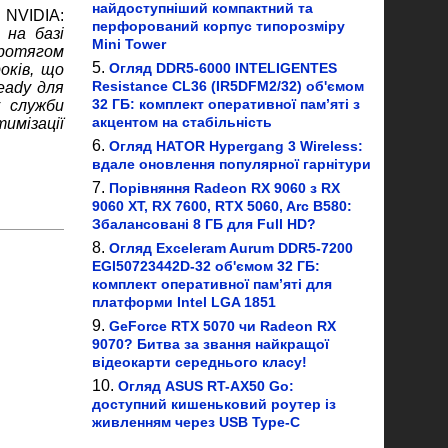
найдоступніший компактний та
 NVIDIA:
перфорований корпус типорозміру
 на базі
Mini Tower
протягом
Огляд DDR5-6000 INTELIGENTES
оків, що
Resistance CL36 (IR5DFM2/32) об'ємом
eady для
32 ГБ: комплект оперативної пам’яті з
у служби
акцентом на стабільність
имізації
Огляд HATOR Hypergang 3 Wireless:
вдале оновлення популярної гарнітури
Порівняння Radeon RX 9060 з RX
9060 XT, RX 7600, RTX 5060, Arc B580:
Збалансовані 8 ГБ для Full HD?
Огляд Exceleram Aurum DDR5-7200
EGI50723442D-32 об'ємом 32 ГБ:
комплект оперативної пам’яті для
платформи Intel LGA 1851
GeForce RTX 5070 чи Radeon RX
9070? Битва за звання найкращої
відеокарти середнього класу!
Огляд ASUS RT-AX50 Go:
доступний кишеньковий роутер із
живленням через USB Type-C