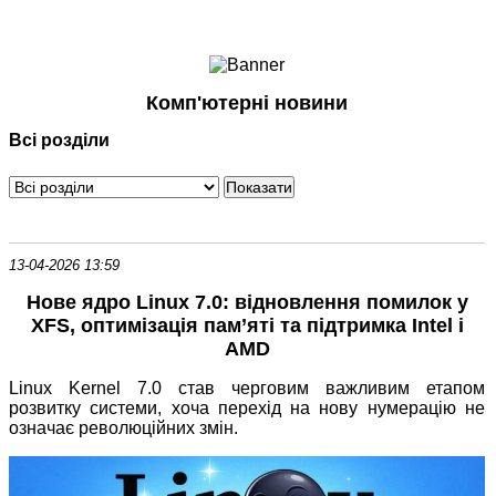
Ноутбуки і Планшети
Смартфони
Комунікації
Комп'ютерні новини
Периферія
Всі розділи
Автоелектроніка
Програмне забезпечення
Ігри
13-04-2026 13:59
Нове ядро Linux 7.0: відновлення помилок у
XFS, оптимізація пам’яті та підтримка Intel і
AMD
Linux Kernel 7.0 став черговим важливим етапом
розвитку системи, хоча перехід на нову нумерацію не
означає революційних змін.