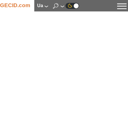
GECID.com
ua
Новини
Відео
Огляди
Цифрова індустрія
Процесори
Оперативна пам’ять
Материнські плати
Відеокарти
Системи охолодження
Накопичувачі
Корпуси
Джерела живлення
Мультимедіа
Цифрове фото та відео
Монітори