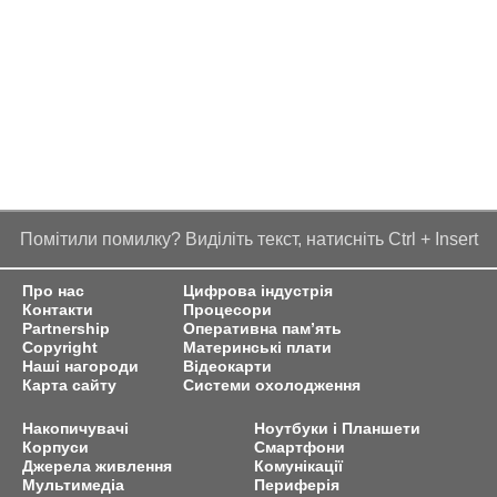
Помітили помилку? Виділіть текст, натисніть Ctrl + Insert
Про нас
Цифрова індустрія
Контакти
Процесори
Partnership
Оперативна пам’ять
Copyright
Материнські плати
Наші нагороди
Відеокарти
Карта сайту
Системи охолодження
Накопичувачі
Ноутбуки і Планшети
Корпуси
Смартфони
Джерела живлення
Комунікації
Мультимедіа
Периферія