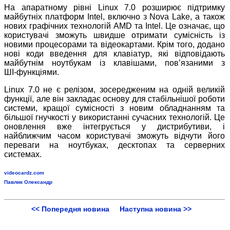
На апаратному рівні Linux 7.0 розширює підтримку
майбутніх платформ Intel, включно з Nova Lake, а також
нових графічних технологій AMD та Intel. Це означає, що
користувачі зможуть швидше отримати сумісність із
новими процесорами та відеокартами. Крім того, додано
нові коди введення для клавіатур, які відповідають
майбутнім ноутбукам із клавішами, пов’язаними з
ШІ
‑
функціями.
Linux 7.0 не є релізом, зосередженим на одній великій
функції, але він закладає основу для стабільнішої роботи
системи, кращої сумісності з новим обладнанням та
більшої гнучкості у використанні сучасних технологій. Це
оновлення вже інтегрується у дистрибутиви, і
найближчим часом користувачі зможуть відчути його
переваги на ноутбуках, десктопах та серверних
системах.
videocardz.com
Павлик Олександр
<< Попередня новина
Наступна новина >>