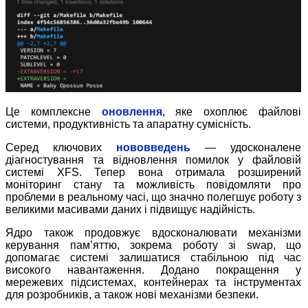
Це комплексне
оновлення
, яке охоплює файлові
системи, продуктивність та апаратну сумісність.
Серед ключових
нововведень
— удосконалене
діагностування та відновлення помилок у файловій
системі XFS. Тепер вона отримала розширений
моніторинг стану та можливість повідомляти про
проблеми в реальному часі, що значно полегшує роботу з
великими масивами даних і підвищує надійність.
Ядро також продовжує вдосконалювати механізми
керування пам’яттю, зокрема роботу зі swap, що
допомагає системі залишатися стабільною під час
високого навантаження. Додано покращення у
мережевих підсистемах, контейнерах та інструментах
для розробників, а також нові механізми безпеки.