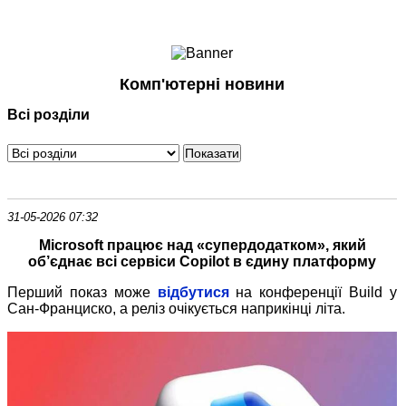
Ноутбуки і Планшети
Смартфони
Комунікації
Комп'ютерні новини
Периферія
Всі розділи
Автоелектроніка
Програмне забезпечення
Ігри
31-05-2026 07:32
Microsoft працює над «супердодатком», який
об’єднає всі сервіси Copilot в єдину платформу
Перший показ може
відбутися
на конференції Build у
Сан
‑
Франциско, а реліз очікується наприкінці літа.