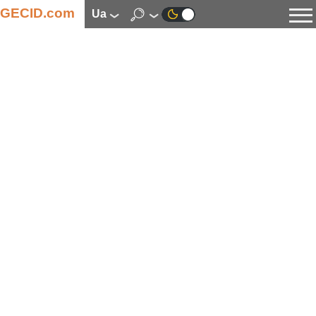
GECID.com
ua
Новини
Відео
Огляди
Цифрова індустрія
Процесори
Оперативна пам’ять
Материнські плати
Відеокарти
Системи охолодження
Накопичувачі
Корпуси
Джерела живлення
Мультимедіа
Цифрове фото та відео
Монітори