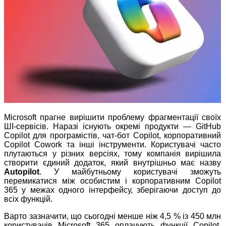
Microsoft прагне вирішити проблему фрагментації своїх
ШІ‑сервісів. Наразі існують окремі продукти — GitHub
Copilot для програмістів, чат‑бот Copilot, корпоративний
Copilot Cowork та інші інструменти. Користувачі часто
плутаються у різних версіях, тому компанія вирішила
створити єдиний додаток, який внутрішньо має назву
Autopilot
. У майбутньому користувачі зможуть
перемикатися між особистим і корпоративним Copilot
365 у межах одного інтерфейсу, зберігаючи доступ до
всіх функцій.
Варто зазначити, що сьогодні менше ніж 4,5 % із 450 млн
користувачів Microsoft 365 оплачують функції Copilot.