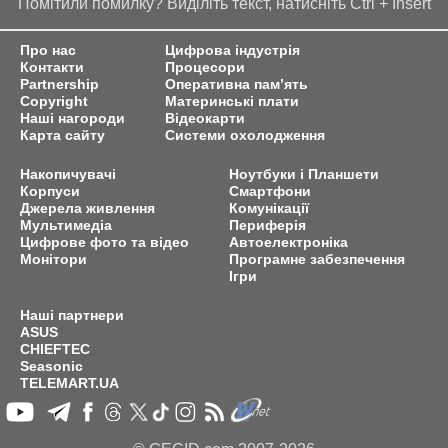
Помітили помилку? Виділіть текст, натисніть Ctrl + Insert
Про нас
Цифрова індустрія
Контакти
Процесори
Partnership
Оперативна пам’ять
Copyright
Материнські плати
Наші нагороди
Відеокарти
Карта сайту
Системи охолодження
Накопичувачі
Ноутбуки і Планшети
Корпуси
Смартфони
Джерела живлення
Комунікації
Мультимедіа
Периферія
Цифрове фото та відео
Автоелектроніка
Монітори
Програмне забезпечення
Ігри
Наші партнери
ASUS
CHIEFTEC
Seasonic
TELEMART.UA