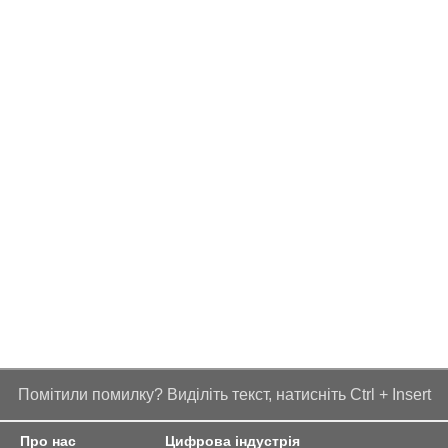
Помітили помилку? Виділіть текст, натисніть Ctrl + Insert
Про нас
Цифрова індустрія