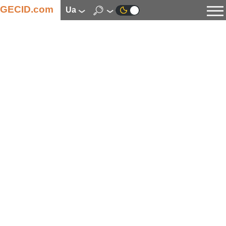
GECID.com
ua
Новини
Відео
Огляди
Цифрова індустрія
Процесори
Оперативна пам’ять
Материнські плати
Відеокарти
Системи охолодження
Накопичувачі
Корпуси
Джерела живлення
Мультимедіа
Цифрове фото та відео
Монітори