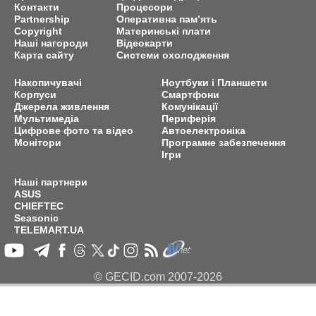
Контакти
Процесори
Partnership
Оперативна пам’ять
Copyright
Материнські плати
Наші нагороди
Відеокарти
Карта сайту
Системи охолодження
Накопичувачі
Ноутбуки і Планшети
Корпуси
Смартфони
Джерела живлення
Комунікації
Мультимедіа
Периферія
Цифрове фото та відео
Автоелектроніка
Монітори
Програмне забезпечення
Ігри
Наші партнери
ASUS
CHIEFTEC
Seasonic
TELEMART.UA
© GECID.com 2007-2026