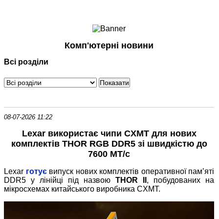
Ноутбуки і Планшети
Смартфони
Комунікації
Комп'ютерні новини
Периферія
Всі розділи
Автоелектроніка
Програмне забезпечення
Ігри
08-07-2026 11:22
Lexar використає чипи CXMT для нових
комплектів THOR RGB DDR5 зі швидкістю до
7600 МТ/с
Lexar
готує
випуск нових комплектів оперативної пам’яті
DDR5 у лінійці під назвою
THOR II
, побудованих на
мікросхемах китайського виробника CXMT.