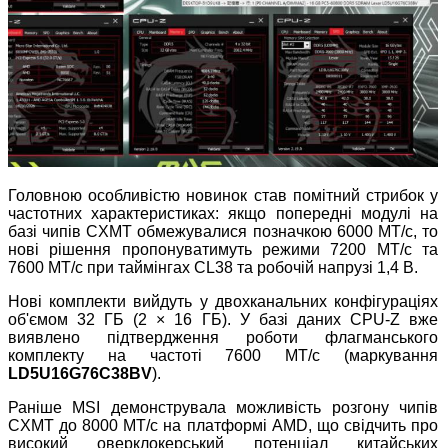
Головною особливістю новинок став помітний стрибок у
частотних характеристиках: якщо попередні модулі на
базі чипів CXMT обмежувалися позначкою 6000 МТ/с, то
нові рішення пропонуватимуть режими 7200 МТ/с та
7600 МТ/с при таймінгах CL38 та робочій напрузі 1,4
В
.
Нові комплекти вийдуть у двохканальних конфігураціях
об'ємом 32
ГБ
(2 × 16
ГБ
). У базі даних CPU-Z вже
виявлено підтвердження роботи флагманського
комплекту на частоті 7600 МТ/с (маркування
LD5U16G76C38BV
).
Раніше MSI демонструвала можливість розгону чипів
CXMT до 8000 МТ/с на платформі AMD, що свідчить про
високий оверклокерський потенціал китайських