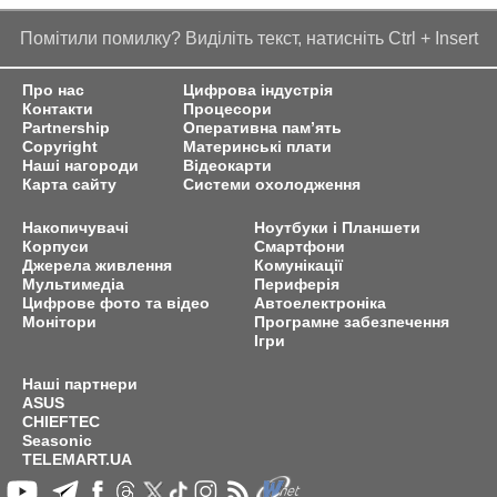
Помітили помилку? Виділіть текст, натисніть Ctrl + Insert
Про нас
Цифрова індустрія
Контакти
Процесори
Partnership
Оперативна пам’ять
Copyright
Материнські плати
Наші нагороди
Відеокарти
Карта сайту
Системи охолодження
Накопичувачі
Ноутбуки і Планшети
Корпуси
Смартфони
Джерела живлення
Комунікації
Мультимедіа
Периферія
Цифрове фото та відео
Автоелектроніка
Монітори
Програмне забезпечення
Ігри
Наші партнери
ASUS
CHIEFTEC
Seasonic
TELEMART.UA