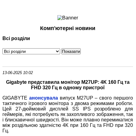
Ноутбуки і Планшети
Смартфони
Комунікації
Комп'ютерні новини
Периферія
Всі розділи
Автоелектроніка
Програмне забезпечення
Ігри
13-06-2025 10:02
Gigabyte представила монітор M27UP: 4K 160 Гц та
FHD 320 Гц в одному пристрої
GIGABYTE
анонсувала
випуск M27UP – свого першого
тактичного ігрового монітора з двома режимами роботи.
Цей 27-дюймовий дисплей SS IPS розроблено для
геймерів, які потребують як захопливого зображення, так
і блискавичної швидкості. Він може плавно перемикатися
між роздільною здатністю 4K при 160 Гц та FHD при 320
Гц.