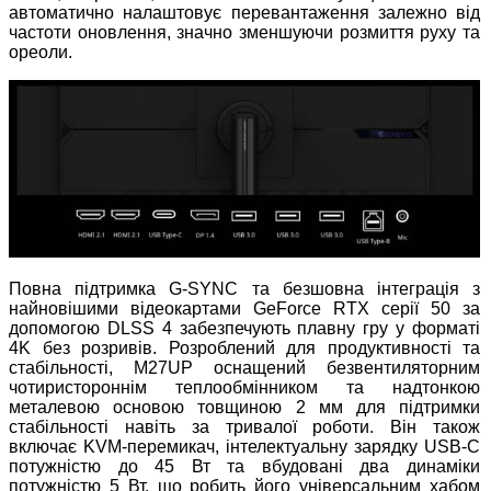
автоматично налаштовує перевантаження залежно від
частоти оновлення, значно зменшуючи розмиття руху та
ореоли.
Повна підтримка G-SYNC та безшовна інтеграція з
найновішими відеокартами GeForce RTX серії 50 за
допомогою DLSS 4 забезпечують плавну гру у форматі
4K без розривів. Розроблений для продуктивності та
стабільності, M27UP оснащений безвентиляторним
чотиристороннім теплообмінником та надтонкою
металевою основою товщиною 2 мм для підтримки
стабільності навіть за тривалої роботи. Він також
включає KVM-перемикач, інтелектуальну зарядку USB-C
потужністю до 45 Вт та вбудовані два динаміки
потужністю 5 Вт, що робить його універсальним хабом