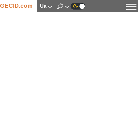
GECID.com
ua
Новини
Відео
Огляди
Цифрова індустрія
Процесори
Оперативна пам’ять
Материнські плати
Відеокарти
Системи охолодження
Накопичувачі
Корпуси
Джерела живлення
Мультимедіа
Цифрове фото та відео
Монітори