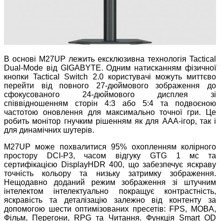
В основі M27UP лежить ексклюзивна технологія Tactical
Dual-Mode від GIGABYTE. Одним натисканням фізичної
кнопки Tactical Switch 2.0 користувачі можуть миттєво
перейти від повного 27-дюймового зображення до
сфокусованого 24-дюймового дисплея зі
співвідношенням сторін 4:3 або 5:4 та подвоєною
частотою оновлення для максимально точної гри. Це
робить монітор гнучким рішенням як для AAA-ігор, так і
для динамічних шутерів.
M27UP може похвалитися 95% охопленням колірного
простору DCI-P3, часом відгуку GTG 1 мс та
сертифікацією DisplayHDR 400, що забезпечує яскраву
точність кольору та низьку затримку зображення.
Нещодавно доданий режим зображення зі штучним
інтелектом інтелектуально покращує контрастність,
яскравість та деталізацію залежно від контенту за
допомогою шести оптимізованих пресетів: FPS, MOBA,
Фільм, Перегони, RPG та Читання. Функція Smart OD