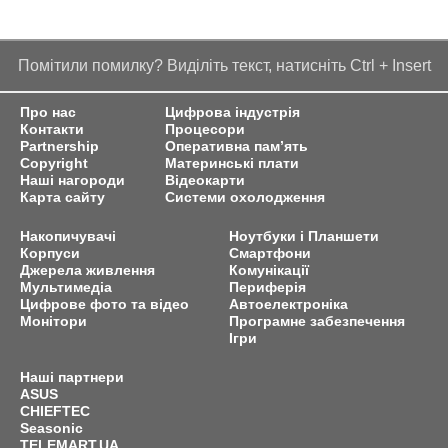
Помітили помилку? Виділіть текст, натисніть Ctrl + Insert
Про нас
Цифрова індустрія
Контакти
Процесори
Partnership
Оперативна пам’ять
Copyright
Материнські плати
Наші нагороди
Відеокарти
Карта сайту
Системи охолодження
Накопичувачі
Ноутбуки і Планшети
Корпуси
Смартфони
Джерела живлення
Комунікації
Мультимедіа
Периферія
Цифрове фото та відео
Автоелектроніка
Монітори
Програмне забезпечення
Ігри
Наші партнери
ASUS
CHIEFTEC
Seasonic
TELEMART.UA