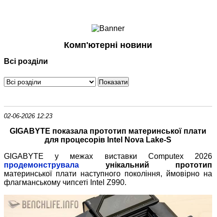
Ноутбуки і Планшети
Смартфони
Комунікації
Комп'ютерні новини
Периферія
Всі розділи
Автоелектроніка
Програмне забезпечення
Ігри
02-06-2026 12:23
GIGABYTE показала прототип материнської плати
для процесорів Intel Nova Lake-S
GIGABYTE у межах виставки Computex 2026
продемонструвала
унікальний прототип
материнської плати наступного покоління, ймовірно на
флагманському чипсеті Intel Z990.