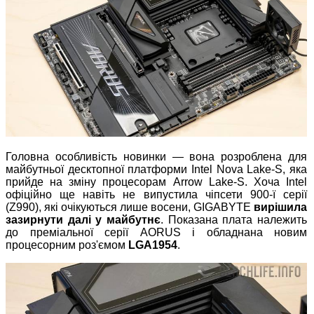
Головна особливість новинки — вона розроблена для
майбутньої десктопної платформи Intel Nova Lake-S, яка
прийде на зміну процесорам Arrow Lake-S. Хоча Intel
офіційно ще навіть не випустила чіпсети 900-ї серії
(Z990), які очікуються лише восени, GIGABYTE
вирішила
зазирнути далі у майбутнє
. Показана плата належить
до преміальної серії AORUS і обладнана новим
процесорним роз'ємом
LGA1954
.