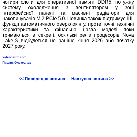
чотири слоти для оперативної пам'яті DDR5, потужну
систему охолодження з вентилятором у зоні
інтерфейсної панелі та масивні радіатори для
накопичувачів M.2 PCIe 5.0. Новинка також підтримує ШІ-
функції автоматичного оверклокінгу, проте точні технічні
характеристики та фінальна назва моделі поки
тримаються в секреті, оскільки реліз процесорів Nova
Lake-S відбудеться не раніше кінця 2026 або початку
2027 року.
videocardz.com
Павлик Олександр
<< Попередня новина
Наступна новина >>