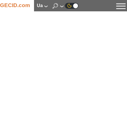
GECID.com
ua
Новини
Відео
Огляди
Цифрова індустрія
Процесори
Оперативна пам’ять
Материнські плати
Відеокарти
Системи охолодження
Накопичувачі
Корпуси
Джерела живлення
Мультимедіа
Цифрове фото та відео
Монітори