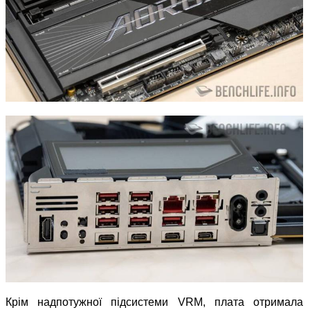
Крім надпотужної підсистеми VRM, плата отримала