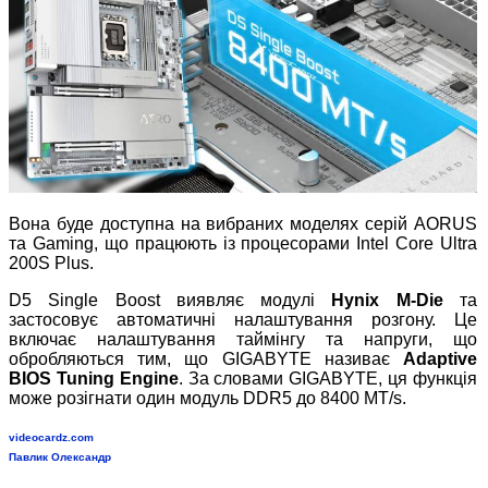
Вона буде доступна на вибраних моделях серій AORUS
та Gaming, що працюють із процесорами Intel Core Ultra
200S Plus.
D5 Single Boost виявляє модулі
Hynix M-Die
та
застосовує автоматичні налаштування розгону. Це
включає налаштування таймінгу та напруги, що
обробляються тим, що GIGABYTE називає
Adaptive
BIOS Tuning Engine
. За словами GIGABYTE, ця функція
може розігнати один модуль DDR5 до 8400 MT/s.
videocardz.com
Павлик Олександр