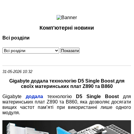
Ноутбуки і Планшети
Смартфони
Комунікації
Комп'ютерні новини
Периферія
Всі розділи
Автоелектроніка
Програмне забезпечення
Ігри
31-05-2026 10:32
Gigabyte додала технологію D5 Single Boost для
своїх материнських плат Z890 та B860
Gigabyte
додала
технологію
D5 Single Boost
для
материнських плат Z890 та B860, яка дозволяє досягати
вищих частот пам’яті при використанні лише одного
модуля.