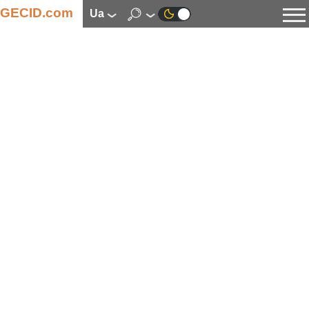
GECID.com
ua
Новини
Відео
Огляди
Цифрова індустрія
Процесори
Оперативна пам’ять
Материнські плати
Відеокарти
Системи охолодження
Накопичувачі
Корпуси
Джерела живлення
Мультимедіа
Цифрове фото та відео
Монітори