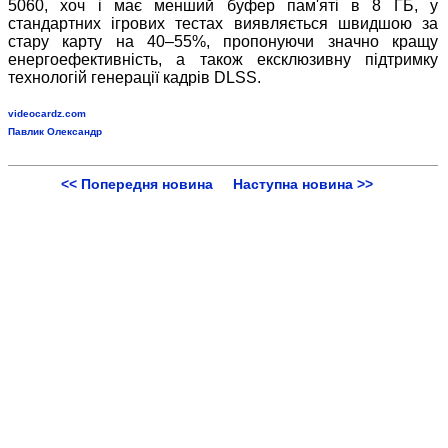
5060, хоч і має менший буфер пам'яті в 8 ГБ, у
стандартних ігрових тестах виявляється швидшою за
стару карту на 40–55%, пропонуючи значно кращу
енергоефективність, а також ексклюзивну підтримку
технологій генерації кадрів DLSS.
videocardz.com
Павлик Олександр
<< Попередня новина
Наступна новина >>