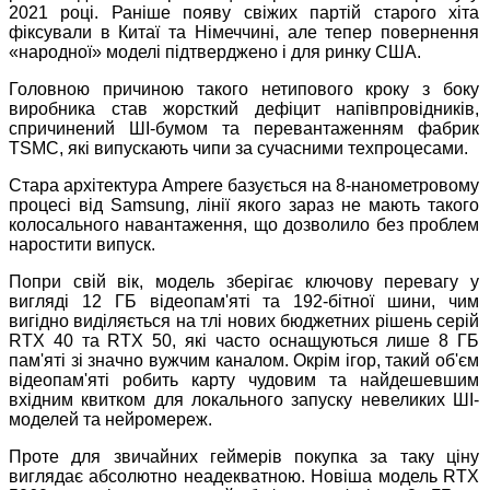
2021 році. Раніше появу свіжих партій старого хіта
фіксували в Китаї та Німеччині, але тепер повернення
«народної» моделі підтверджено і для ринку США.
Головною причиною такого нетипового кроку з боку
виробника став жорсткий дефіцит напівпровідників,
спричинений ШІ-бумом та перевантаженням фабрик
TSMC, які випускають чипи за сучасними техпроцесами.
Стара архітектура Ampere базується на 8-нанометровому
процесі від Samsung, лінії якого зараз не мають такого
колосального навантаження, що дозволило без проблем
наростити випуск.
Попри свій вік, модель зберігає ключову перевагу у
вигляді 12 ГБ відеопам'яті та 192-бітної шини, чим
вигідно виділяється на тлі нових бюджетних рішень серій
RTX 40 та RTX 50, які часто оснащуються лише 8 ГБ
пам'яті зі значно вужчим каналом. Окрім ігор, такий об'єм
відеопам'яті робить карту чудовим та найдешевшим
вхідним квитком для локального запуску невеликих ШІ-
моделей та нейромереж.
Проте для звичайних геймерів покупка за таку ціну
виглядає абсолютно неадекватною. Новіша модель RTX