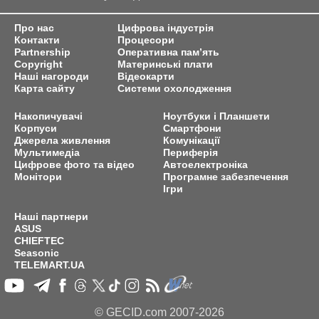
Про нас
Цифрова індустрія
Контакти
Процесори
Partnership
Оперативна пам’ять
Copyright
Материнські плати
Наші нагороди
Відеокарти
Карта сайту
Системи охолодження
Накопичувачі
Ноутбуки і Планшети
Корпуси
Смартфони
Джерела живлення
Комунікації
Мультимедіа
Периферія
Цифрове фото та відео
Автоелектроніка
Монітори
Програмне забезпечення
Ігри
Наші партнери
ASUS
CHIEFTEC
Seasonic
TELEMART.UA
© GECID.com 2007-2026