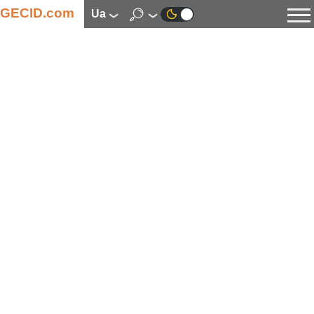
GECID.com
ua
Новини
Відео
Огляди
Цифрова індустрія
Процесори
Оперативна пам’ять
Материнські плати
Відеокарти
Системи охолодження
Накопичувачі
Корпуси
Джерела живлення
Мультимедіа
Цифрове фото та відео
Монітори