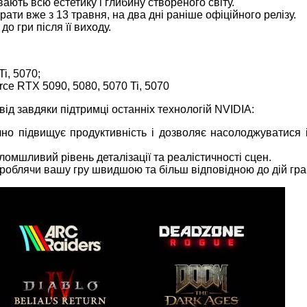
ють всю естетику і глибину створеного світу.
рати вже з 13 травня, на два дні раніше офіційного релізу.
о гри після її виходу.
i, 5070;
e RTX 5090, 5080, 5070 Ti, 5070
ід завдяки підтримці останніх технологій NVIDIA:
но підвищує продуктивність і дозволяє насолоджуватися 
ломшливий рівень деталізації та реалістичності сцен.
 роблячи вашу гру швидшою та більш відповідною до дій гра