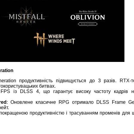
ration
eration продуктивність підвищується до 3 разів. RTX-те
токористувацьких битвах.
te FPS із DLSS 4, що гарантує високу частоту кадрів н
red
: Оновлене класичне RPG отримало DLSS Frame Gen
ейт.
 покращеною продуктивністю і трасуванням променів для 