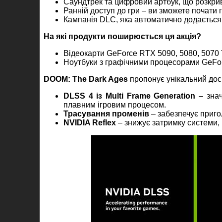
Саундтрек та цифровий артбук, що розкрива
Ранній доступ до гри – ви зможете почати г
Кампанія DLC, яка автоматично додається д
На які продукти поширюється ця акція?
Відеокарти GeForce RTX 5090, 5080, 5070 T
Ноутбуки з графічними процесорами GeForc
DOOM: The Dark Ages
пропонує унікальний досв
DLSS 4 із Multi Frame Generation
– знач
плавним ігровим процесом.
Трасування променів
– забезпечує приго
NVIDIA Reflex
– знижує затримку системи,