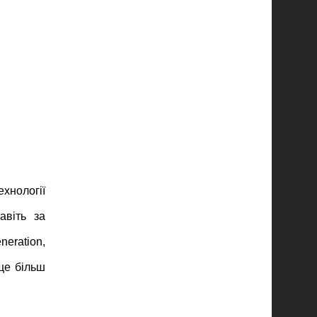
хнології
авіть за
eration,
ще більш