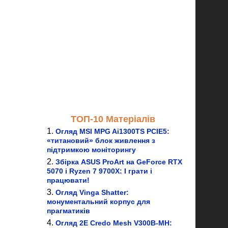
ТОП-10 Матеріалів
Огляд MSI MPG Ai1300TS PCIE5:
«титановий» блок живлення з
підтримкою моніторингу
Збірка ASUS ProArt на GeForce RTX
5070 і Ryzen 7 9700X: І грати і
працювати!
Огляд Vinga Shatter:
монументальний корпус для
прагматиків
Огляд 2E Credo Mesh V300B-MH: