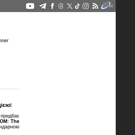
ією!
о придбає
OM: The
ендарною