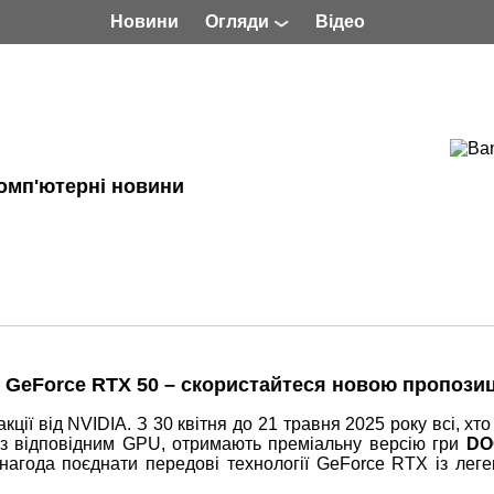
Новини
Огляди
Відео
омп'ютерні новини
 GeForce RTX 50 – скористайтеся новою пропозиц
кції від NVIDIA. З 30 квітня до 21 травня 2025 року всі, хт
 із відповідним GPU, отримають преміальну версію гри
DO
нагода поєднати передові технології GeForce RTX із лег