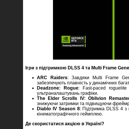
Ігри з підтримкою DLSS 4 та Multi Frame Gene
ARC Raiders
: Завдяки Multi Frame Gen
забезпечують плавність у динамічних бага
Deadzone: Rogue
: Fast-paced rogueli
ультраналаштувань графіки.
The Elder Scrolls IV: Oblivion Remaste
знижуючи затримки та підвищуючи фреймр
Diablo IV Season 8
: Підтримка DLSS 4 з
кінематографічного геймплею.
Де скористатися акцією в Україні?