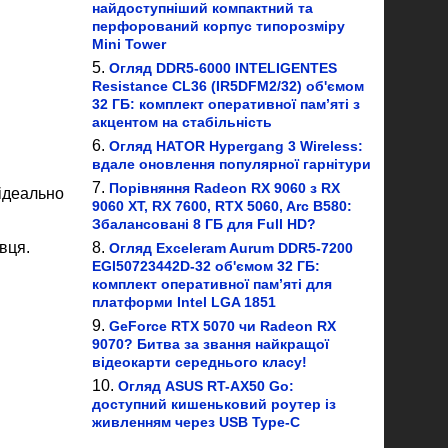
найдоступніший компактний та
перфорований корпус типорозміру
Mini Tower
Огляд DDR5-6000 INTELIGENTES
Resistance CL36 (IR5DFM2/32) об'ємом
32 ГБ: комплект оперативної пам’яті з
акцентом на стабільність
Огляд HATOR Hypergang 3 Wireless:
вдале оновлення популярної гарнітури
Порівняння Radeon RX 9060 з RX
ідеально
9060 XT, RX 7600, RTX 5060, Arc B580:
Збалансовані 8 ГБ для Full HD?
вця.
Огляд Exceleram Aurum DDR5-7200
EGI50723442D-32 об'ємом 32 ГБ:
комплект оперативної пам’яті для
платформи Intel LGA 1851
GeForce RTX 5070 чи Radeon RX
9070? Битва за звання найкращої
відеокарти середнього класу!
Огляд ASUS RT-AX50 Go:
доступний кишеньковий роутер із
живленням через USB Type-C