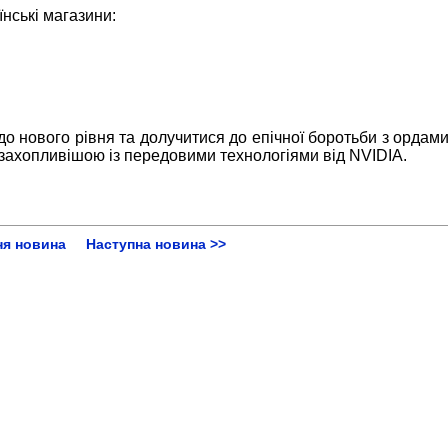
нські магазини:
 нового рівня та долучитися до епічної боротьби з ордами
захопливішою із передовими технологіями від NVIDIA
.
ня новина
Наступна новина >>