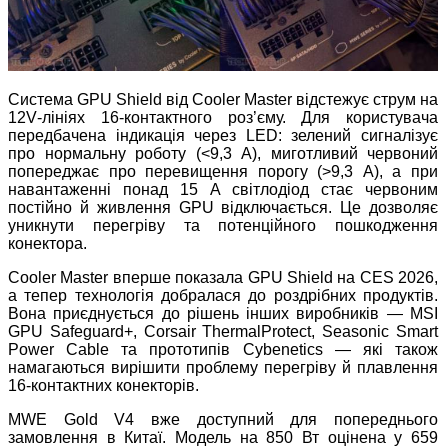
Система GPU Shield від Cooler Master відстежує струм на
12V
‑
лініях 16
‑
контактного роз’єму. Для користувача
передбачена індикація через LED: зелений сигналізує
про нормальну роботу (<9,3 А), миготливий червоний
попереджає про перевищення порогу (>9,3 А), а при
навантаженні понад 15 А світлодіод стає червоним
постійно й живлення GPU відключається. Це дозволяє
уникнути перегріву та потенційного пошкодження
конектора.
Cooler Master вперше показала GPU Shield на CES 2026,
а тепер технологія добралася до роздрібних продуктів.
Вона приєднується до рішень інших виробників — MSI
GPU Safeguard+, Corsair ThermalProtect, Seasonic Smart
Power Cable та прототипів Cybenetics — які також
намагаються вирішити проблему перегріву й плавлення
16
‑
контактних конекторів.
MWE Gold V4 вже доступний для попереднього
замовлення в Китаї. Модель на 850 Вт оцінена у 659