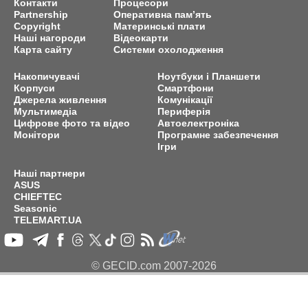
Контакти
Процесори
Partnership
Оперативна пам’ять
Copyright
Материнські плати
Наші нагороди
Відеокарти
Карта сайту
Системи охолодження
Накопичувачі
Ноутбуки і Планшети
Корпуси
Смартфони
Джерела живлення
Комунікації
Мультимедіа
Периферія
Цифрове фото та відео
Автоелектроніка
Монітори
Програмне забезпечення
Ігри
Наші партнери
ASUS
CHIEFTEC
Seasonic
TELEMART.UA
© GECID.com 2007-2026