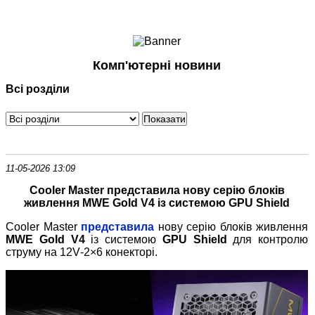
Ноутбуки і Планшети
Смартфони
Комунікації
Комп'ютерні новини
Периферія
Всі розділи
Автоелектроніка
Програмне забезпечення
Ігри
11-05-2026 13:09
Cooler Master представила нову серію блоків
живлення MWE Gold V4 із системою GPU Shield
Cooler Master
представила
нову серію блоків живлення
MWE Gold V4
із системою
GPU Shield
для контролю
струму на 12V
‑
2×6 конекторі.