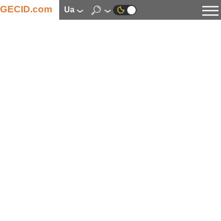
GECID.com
ua
Новини
Відео
Огляди
Цифрова індустрія
Процесори
Оперативна пам’ять
Материнські плати
Відеокарти
Системи охолодження
Накопичувачі
Корпуси
Джерела живлення
Мультимедіа
Цифрове фото та відео
Монітори