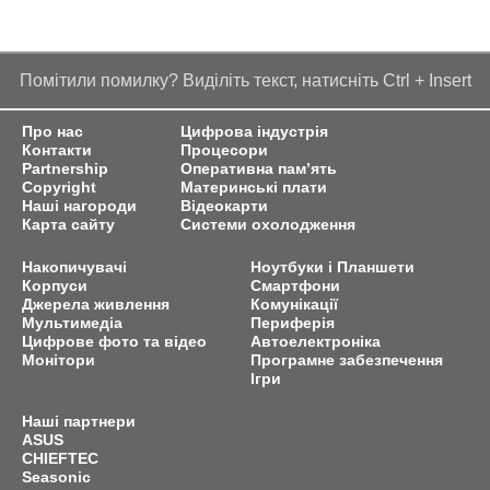
Помітили помилку? Виділіть текст, натисніть Ctrl + Insert
Про нас
Цифрова індустрія
Контакти
Процесори
Partnership
Оперативна пам’ять
Copyright
Материнські плати
Наші нагороди
Відеокарти
Карта сайту
Системи охолодження
Накопичувачі
Ноутбуки і Планшети
Корпуси
Смартфони
Джерела живлення
Комунікації
Мультимедіа
Периферія
Цифрове фото та відео
Автоелектроніка
Монітори
Програмне забезпечення
Ігри
Наші партнери
ASUS
CHIEFTEC
Seasonic