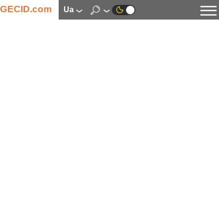
GECID.com
ua
Новини
Відео
Огляди
Цифрова індустрія
Процесори
Оперативна пам’ять
Материнські плати
Відеокарти
Системи охолодження
Накопичувачі
Корпуси
Джерела живлення
Мультимедіа
Цифрове фото та відео
Монітори