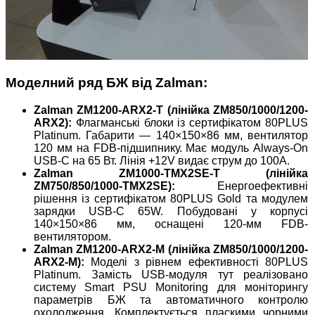
Моделний ряд БЖ від Zalman:
Zalman ZM1200-ARX2-T (лінійка ZM850/1000/1200-
ARX2):
Флагманські блоки із сертифікатом 80PLUS
Platinum. Габарити — 140×150×86 мм, вентилятор
120 мм на FDB-підшипнику. Має модуль Always-On
USB-C на 65 Вт. Лінія +12V видає струм до 100А.
Zalman ZM1000-TMX2SE-T (лінійка
ZM750/850/1000-TMX2SE):
Енергоефективні
рішення із сертифікатом 80PLUS Gold та модулем
зарядки USB-C 65W. Побудовані у корпусі
140×150×86 мм, оснащені 120-мм FDB-
вентилятором.
Zalman ZM1200-ARX2-M (лінійка ZM850/1000/1200-
ARX2-M):
Моделі з рівнем ефективності 80PLUS
Platinum. Замість USB-модуля тут реалізовано
систему Smart PSU Monitoring для моніторингу
параметрів БЖ та автоматичного контролю
охолодження. Комплектується пласкими чорними