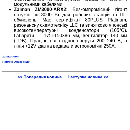
модульними кабелями.
Zalman ZM3000-ARX2:
Безкомпромісний гігант
потужністю 3000 Вт для робочих станцій та ШІ-
обчислень. Має сертифікат 80PLUS Platinum,
резонансну схемотехніку LLC та винятково японські
високотемпературні конденсатори (105°C).
Габарити — 175×150×86 мм, вентилятор 140 мм
(FDB). Працює від вхідної напруги 200–240 В, а
лінія +12V здатна видавати астрономічні 250А.
zalman.com
Павлик Олександр
<< Попередня новина
Наступна новина >>