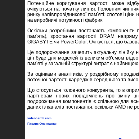
Потенційне коригування вартості може відб
очікуються на початку липня. Головним чинник
ринку напівпровідникової пам'яті: спотові цін
на виробничі потужності фабрик.
Оскільки розробники постачають компоненти 
пам'ять), зростання вартості DRAM напряму 
GIGABYTE чи PowerColor. Очікується, що базов
Це подорожчання зачепить актуальну лінійку 
цін буде для моделей із великим об'ємом відео
пам'яті у загальній структурі витрат є найвищою
За оцінками аналітиків, у роздрібному прод
поточної вартості карреджів середнього та висок
Що стосується головного конкурента, то в опри
партнерам нових повідомлень про зміну цін
подорожчання компонентів є спільною для всь
даних із каналів постачання, оскільки AMD не р
videocardz.com
Павлик Олександр