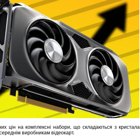
них цін на комплексні набори, що складаються з кристал
осереднім виробникам відеокарт.