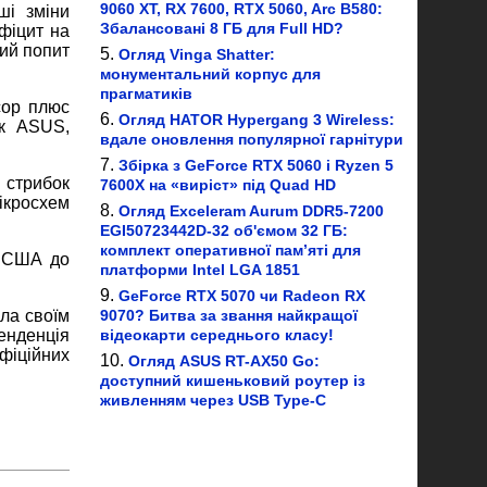
9060 XT, RX 7600, RTX 5060, Arc B580:
ші зміни
Збалансовані 8 ГБ для Full HD?
фіцит на
кий попит
Огляд Vinga Shatter:
монументальний корпус для
прагматиків
сор плюс
Огляд HATOR Hypergang 3 Wireless:
як ASUS,
вдале оновлення популярної гарнітури
Збірка з GeForce RTX 5060 і Ryzen 5
 стрибок
7600X на «виріст» під Quad HD
ікросхем
Огляд Exceleram Aurum DDR5-7200
EGI50723442D-32 об'ємом 32 ГБ:
комплект оперативної пам’яті для
в США до
платформи Intel LGA 1851
GeForce RTX 5070 чи Radeon RX
ала своїм
9070? Битва за звання найкращої
енденція
відеокарти середнього класу!
фіційних
Огляд ASUS RT-AX50 Go:
доступний кишеньковий роутер із
живленням через USB Type-C