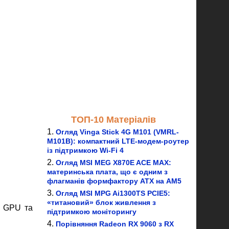
ТОП-10 Матеріалів
Огляд Vinga Stick 4G M101 (VMRL-
M101B): компактний LTE-модем-роутер
із підтримкою Wi-Fi 4
Огляд MSI MEG X870E ACE MAX:
материнська плата, що є одним з
флагманів формфактору ATX на AM5
Огляд MSI MPG Ai1300TS PCIE5:
«титановий» блок живлення з
а GPU та
підтримкою моніторингу
Порівняння Radeon RX 9060 з RX