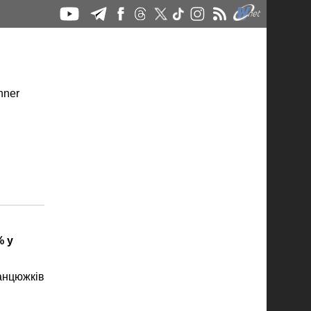
% у
анцюжків