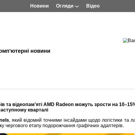
Новини
Огляди
Відео
омп'ютерні новини
ів та відеопам'яті AMD Radeon можуть зрости на 10–15
наступному кварталі
nels
, який відомий точними інсайдами щодо логістики та л
ку чергового етапу подорожчання графічних адаптерів.