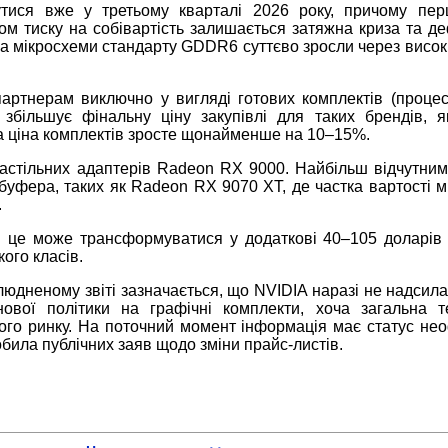
утися вже у третьому кварталі 2026 року, причому пер
ом тиску на собівартість залишається затяжна криза та де
и на мікросхеми стандарту GDDR6 суттєво зросли через висо
партнерам виключно у вигляді готових комплектів (проце
збільшує фінальну ціну закупівлі для таких брендів, 
а ціна комплектів зросте щонайменше на 10–15%.
настільних адаптерів Radeon RX 9000. Найбільш відчутним
буфера, таких як Radeon RX 9070 XT, де частка вартості м
.
ажі це може трансформуватися у додаткові 40–105 доларі
ого класів.
людненому звіті зазначається, що NVIDIA наразі не надсил
ової політики на графічні комплекти, хоча загальна т
ого ринку. На поточний момент інформація має статус нео
обила публічних заяв щодо зміни прайс-листів.