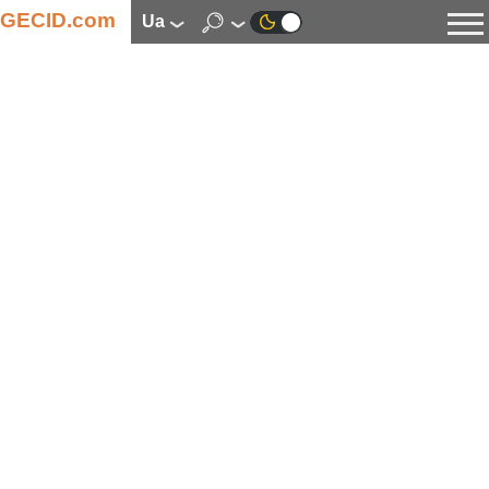
GECID.com
ua
Новини
Відео
Огляди
Цифрова індустрія
Процесори
Оперативна пам’ять
Материнські плати
Відеокарти
Системи охолодження
Накопичувачі
Корпуси
Джерела живлення
Мультимедіа
Цифрове фото та відео
Монітори