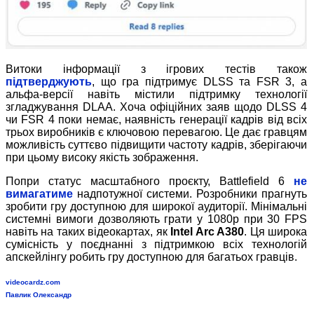
Витоки інформації з ігрових тестів також
підтверджують
, що гра підтримує DLSS та FSR 3, а
альфа-версії навіть містили підтримку технології
згладжування DLAA. Хоча офіційних заяв щодо DLSS 4
чи FSR 4 поки немає, наявність генерації кадрів від всіх
трьох виробників є ключовою перевагою. Це дає гравцям
можливість суттєво підвищити частоту кадрів, зберігаючи
при цьому високу якість зображення.
Попри статус масштабного проєкту, Battlefield 6
не
вимагатиме
надпотужної системи. Розробники прагнуть
зробити гру доступною для широкої аудиторії. Мінімальні
системні вимоги дозволяють грати у 1080p при 30 FPS
навіть на таких відеокартах, як
Intel Arc A380
. Ця широка
сумісність у поєднанні з підтримкою всіх технологій
апскейлінгу робить гру доступною для багатьох гравців.
videocardz.com
Павлик Олександр