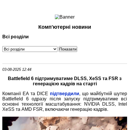
Ноутбуки і Планшети
Смартфони
Комунікації
Комп'ютерні новини
Периферія
Всі розділи
Автоелектроніка
Програмне забезпечення
Ігри
03-08-2025 12:44
Battlefield 6 підтримуватиме DLSS, XeSS та FSR з
генерацією кадрів на старті
Компанії EA та DICE
підтвердили
, що майбутній шутер
Battlefield 6 одразу після запуску підтримуватиме всі
основні технології масштабування: NVIDIA DLSS, Intel
XeSS та AMD FSR, включаючи генерацію кадрів.