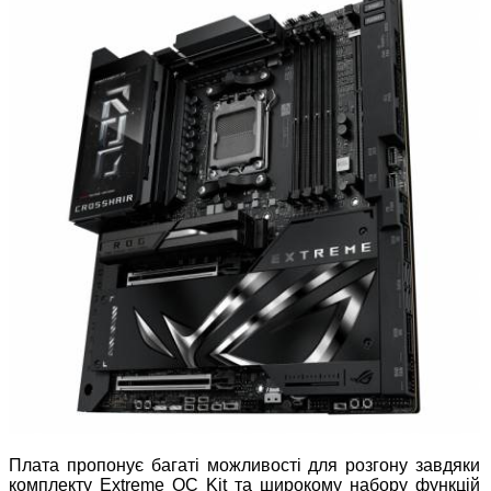
Плата пропонує багаті можливості для розгону завдяки
комплекту Extreme OC Kit та широкому набору функцій