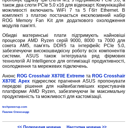
також два слоти PCIe 5.0 x16 для відеокарт. Комунікаційні
можливості включають WiFi 7 та 5 Гбіт Ethernet. В
комплекті з платою постачається ексклюзивний набір
ROG Memory Fan Kit для додаткового охолодження
модулів пам'яті.
Обидві материнські плати підтримують найновіші
процесори AMD Ryzen серій 9000, 8000 та 7000 для
сокета AM5, пам'ять DDR5 та інтерфейс PCIe 5.0,
забезпечуючи високошвидкісну роботу всіх компонентів
системи. ASUS також інтегрувала ряд фірмових
технологій AI Intelligence для оптимізації продуктивності,
охолодження та мережевих підключень.
Анонс
ROG Crosshair X870E Extreme
та
ROG Crosshair
X870E Apex
підкреслює прагнення ASUS пропонувати
передові рішення для найвибагливіших користувачів
платформи AMD Ryzen, забезпечуючи їм максимальну
продуктивність та можливості для кастомізації.
techpowerup.com
Павлик Олександр
<< Попередня новина
Наступна новина >>