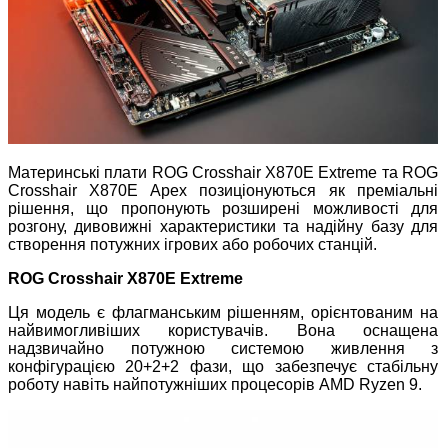
Материнські плати ROG Crosshair X870E Extreme та ROG
Crosshair X870E Apex позиціонуються як преміальні
рішення, що пропонують розширені можливості для
розгону, дивовижні характеристики та надійну базу для
створення потужних ігрових або робочих станцій.
ROG Crosshair X870E Extreme
Ця модель є флагманським рішенням, орієнтованим на
найвимогливіших користувачів. Вона оснащена
надзвичайно потужною системою живлення з
конфігурацією 20+2+2 фази, що забезпечує стабільну
роботу навіть найпотужніших процесорів AMD Ryzen 9.