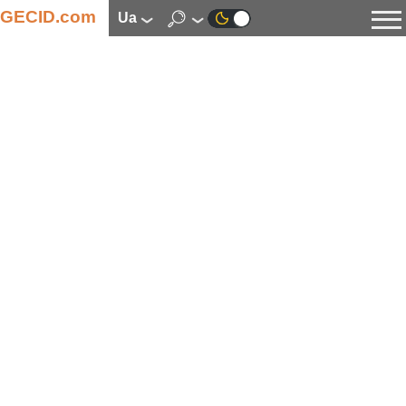
GECID.com
ua
Новини
Відео
Огляди
Цифрова індустрія
Процесори
Оперативна пам’ять
Материнські плати
Відеокарти
Системи охолодження
Накопичувачі
Корпуси
Джерела живлення
Мультимедіа
Цифрове фото та відео
Монітори