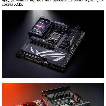
продуктивність від новітніх процесорів AMD Ryzen для
сокета AM5.