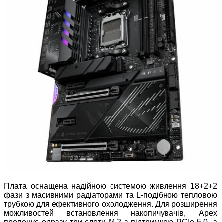
Плата оснащена надійною системою живлення 18+2+2
фази з масивними радіаторами та L-подібною тепловою
трубкою для ефективного охолодження. Для розширення
можливостей встановлення накопичувачів, Apex
пропонує одразу три слоти M.2 з підтримкою PCIe 5.0, а