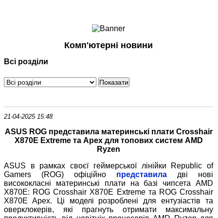
Ноутбуки і Планшети
Смартфони
Комунікації
Комп'ютерні новини
Периферія
Всі розділи
Автоелектроніка
Програмне забезпечення
Ігри
21-04-2025 15:48
ASUS ROG представила материнські плати Crosshair
X870E Extreme та Apex для топових систем AMD
Ryzen
ASUS в рамках своєї геймерської лінійки Republic of
Gamers (ROG) офіційно
представила
дві нові
висококласні материнські плати на базі чипсета AMD
X870E: ROG Crosshair X870E Extreme та ROG Crosshair
X870E Apex. Ці моделі розроблені для ентузіастів та
оверклокерів, які прагнуть отримати максимальну