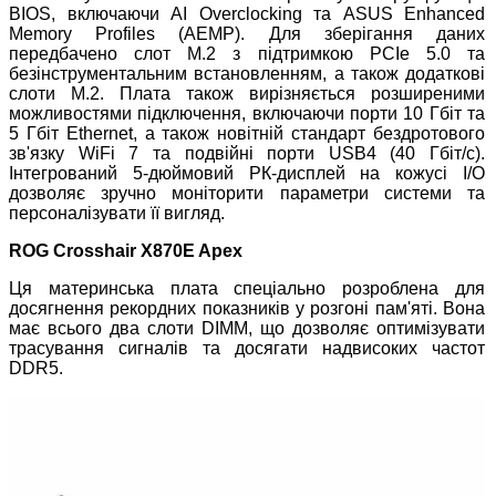
BIOS, включаючи AI Overclocking та ASUS Enhanced
Memory Profiles (AEMP). Для зберігання даних
передбачено слот M.2 з підтримкою PCIe 5.0 та
безінструментальним встановленням, а також додаткові
слоти M.2. Плата також вирізняється розширеними
можливостями підключення, включаючи порти 10 Гбіт та
5 Гбіт Ethernet, а також новітній стандарт бездротового
зв'язку WiFi 7 та подвійні порти USB4 (40 Гбіт/с).
Інтегрований 5-дюймовий РК-дисплей на кожусі I/O
дозволяє зручно моніторити параметри системи та
персоналізувати її вигляд.
ROG Crosshair X870E Apex
Ця материнська плата спеціально розроблена для
досягнення рекордних показників у розгоні пам'яті. Вона
має всього два слоти DIMM, що дозволяє оптимізувати
трасування сигналів та досягати надвисоких частот
DDR5.