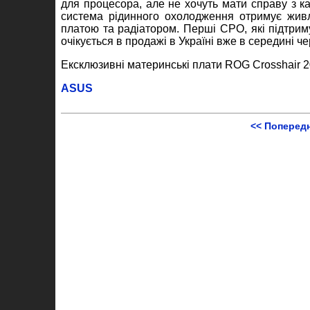
для процесора, але не хочуть мати справу з к
система рідинного охолодження отримує жив
платою та радіатором. Перші СРО, які підтриму
очікується в продажі в Україні вже в середині 
Ексклюзивні материнські плати ROG Crosshair 20
ASUS
<< Поперед