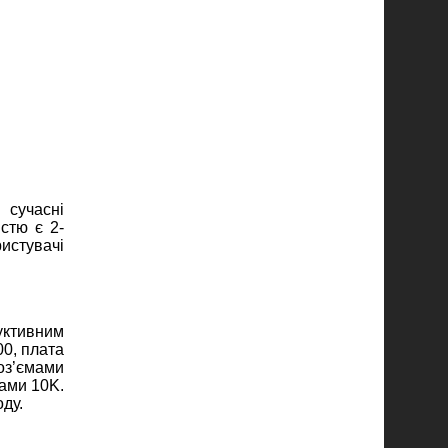
 сучасні
стю є 2-
истувачі
уктивним
0, плата
оз’ємами
ами 10K.
ду.