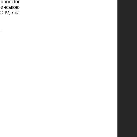
onnector
ринською
C IV, яка
.