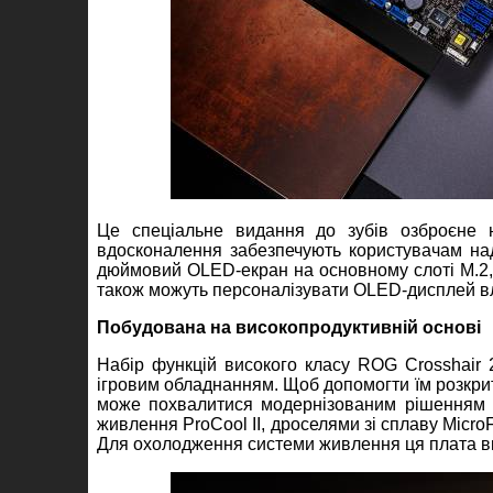
Це спеціальне видання до зубів озброєне н
вдосконалення забезпечують користувачам на
дюймовий OLED-екран на основному слоті M.2,
також можуть персоналізувати OLED-дисплей в
Побудована на високопродуктивній основі
Набір функцій високого класу ROG Crosshair
ігровим обладнанням. Щоб допомогти їм розкрит
може похвалитися модернізованим рішенням 
живлення ProCool II, дроселями зі сплаву Micr
Для охолодження системи живлення ця плата вкл