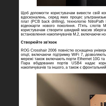
Щоб допомогти користувачам вивести свій к
вдосконалень, серед яких процес ультранизьк
плат (PCB back drilling), технологію NitroPa
відеокарти нового покоління. П'ять слотів 
користувачам створити швидкий масив зберіг
встановлення накопичувачів M.2, включаючи нові
Створюйте зв'язок
ROG Crosshair 2006 повністю оснащена уніве
опції, включаючи підтримку WiFi 7, дозволяють
мережі також включають порти Ethernet 10G та
Пара вбудованих портів USB4 надає корис
накопичувачів та іншого, а також є фронтальний