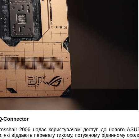
Q-Connector
osshair 2006 надає користувачам доступ до нового ASU
в, які віддають перевагу тихому, потужному рідинному охо