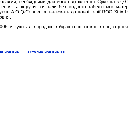
абелями, необхідними для його підключення. Сумісна з Q-C
лення та керуючі сигнали без жодного кабелю між мате
ють AIO Q-Connector, належать до нової серії ROG Strix L
червня.
06 очікуються в продажі в Україні орієнтовно в кінці серпня
ня новина
Наступна новина >>