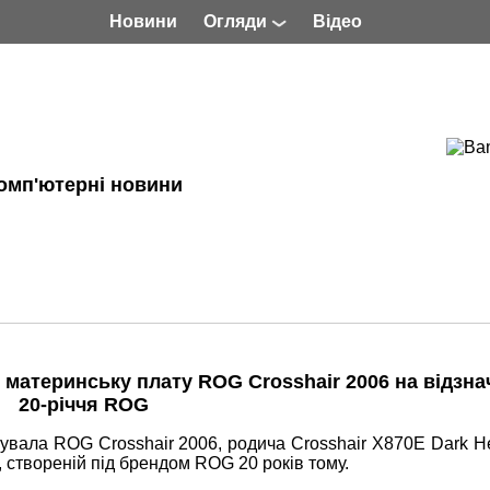
Новини
Огляди
Відео
омп'ютерні новини
 материнську плату ROG Crosshair 2006 на відзн
20-річчя ROG
увала ROG Crosshair 2006, родича Crosshair X870E Dark He
 створеній під брендом ROG 20 років тому.