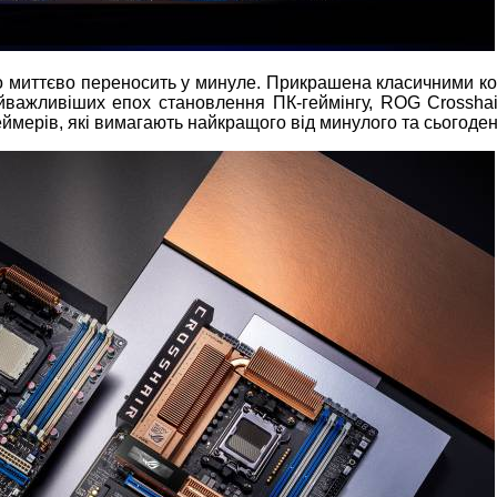
 що миттєво переносить у минуле. Прикрашена класичними к
айважливіших епох становлення ПК-геймінгу, ROG Crosshai
мерів, які вимагають найкращого від минулого та сьогоден