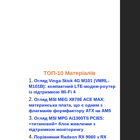
ТОП-10 Матеріалів
Огляд Vinga Stick 4G M101 (VMRL-
M101B): компактний LTE-модем-роутер
із підтримкою Wi-Fi 4
Огляд MSI MEG X870E ACE MAX:
материнська плата, що є одним з
флагманів формфактору ATX на AM5
Огляд MSI MPG Ai1300TS PCIE5:
«титановий» блок живлення з
підтримкою моніторингу
Порівняння Radeon RX 9060 з RX