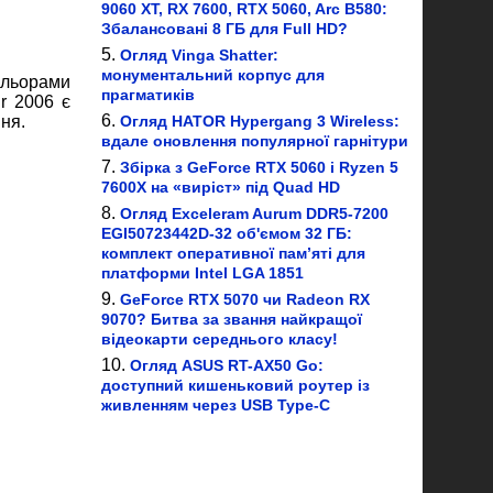
9060 XT, RX 7600, RTX 5060, Arc B580:
Збалансовані 8 ГБ для Full HD?
Огляд Vinga Shatter:
монументальний корпус для
ольорами
прагматиків
r 2006 є
Огляд HATOR Hypergang 3 Wireless:
ня.
вдале оновлення популярної гарнітури
Збірка з GeForce RTX 5060 і Ryzen 5
7600X на «виріст» під Quad HD
Огляд Exceleram Aurum DDR5-7200
EGI50723442D-32 об'ємом 32 ГБ:
комплект оперативної пам’яті для
платформи Intel LGA 1851
GeForce RTX 5070 чи Radeon RX
9070? Битва за звання найкращої
відеокарти середнього класу!
Огляд ASUS RT-AX50 Go:
доступний кишеньковий роутер із
живленням через USB Type-C