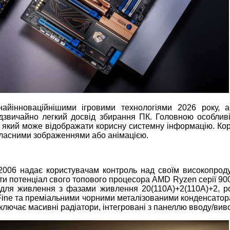
айінноваційнішими ігровими технологіями 2026 року, а
дзвичайно легкий досвід збирання ПК. Головною особливі
 який може відображати корисну системну інформацію. Кор
ласними зображеннями або анімацією.
 2006 надає користувачам контроль над своїм високопрод
и потенціал свого топового процесора AMD Ryzen серії 900
для живлення з фазами живлення 20(110A)+2(110A)+2, р
oFine та преміальними чорними металізованими конденсатор
ючає масивні радіатори, інтегровані з панеллю вводу/виво