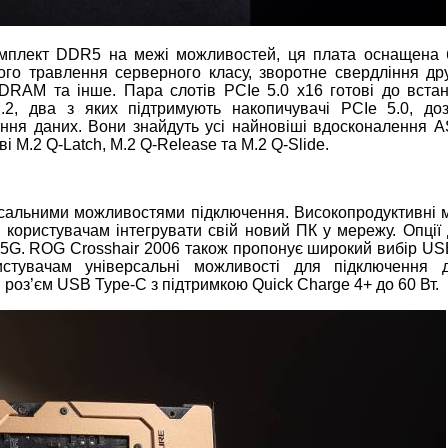
омплект DDR5 на межі можливостей, ця плата оснащена 
ого травлення серверного класу, зворотне свердління др
th DRAM та інше. Пара слотів PCIe 5.0 x16 готові до вста
M.2, два з яких підтримують накопичувачі PCIe 5.0, до
ання даних. Вони знайдуть усі найновіші вдосконалення 
 M.2 Q-Latch, M.2 Q-Release та M.2 Q-Slide.
рсальними можливостями підключення. Високопродуктивні 
 користувачам інтегрувати свій новий ПК у мережу. Опції 
 5G. ROG Crosshair 2006 також пропонує широкий вибір USB
тувачам універсальні можливості для підключення д
 роз’єм USB Type-C з підтримкою Quick Charge 4+ до 60 Вт.