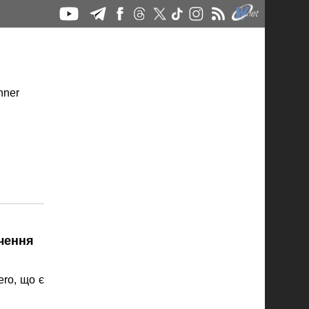
ачення
ro, що є