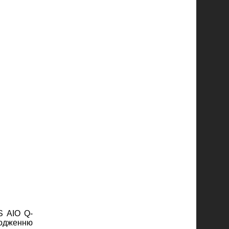
S AIO Q-
лодженню