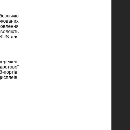
безліччю
укованих
новлення
зволяють
ASUS для
мережеві
дротової
-портів.
исплеїв,