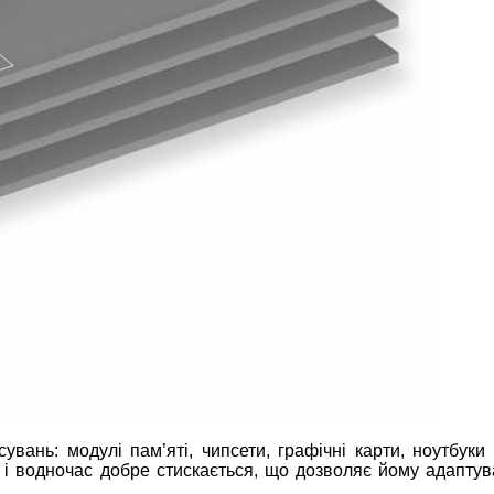
ань: модулі пам’яті, чипсети, графічні карти, ноутбуки т
ь і водночас добре стискається, що дозволяє йому адаптув