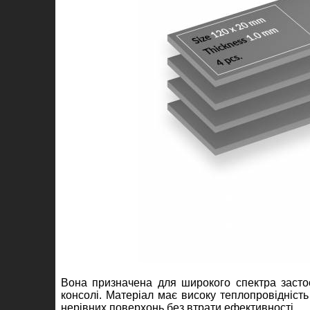
Вона призначена для широкого спектра застосув
консолі. Матеріал має високу теплопровідніст
нерівних поверхонь без втрати ефективності.