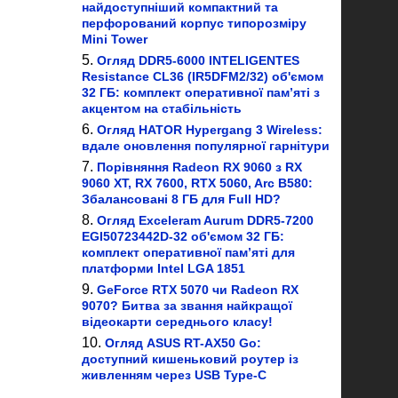
найдоступніший компактний та
перфорований корпус типорозміру
Mini Tower
Огляд DDR5-6000 INTELIGENTES
Resistance CL36 (IR5DFM2/32) об'ємом
32 ГБ: комплект оперативної пам’яті з
акцентом на стабільність
Огляд HATOR Hypergang 3 Wireless:
вдале оновлення популярної гарнітури
Порівняння Radeon RX 9060 з RX
9060 XT, RX 7600, RTX 5060, Arc B580:
Збалансовані 8 ГБ для Full HD?
Огляд Exceleram Aurum DDR5-7200
EGI50723442D-32 об'ємом 32 ГБ:
комплект оперативної пам’яті для
платформи Intel LGA 1851
GeForce RTX 5070 чи Radeon RX
9070? Битва за звання найкращої
відеокарти середнього класу!
Огляд ASUS RT-AX50 Go:
доступний кишеньковий роутер із
живленням через USB Type-C