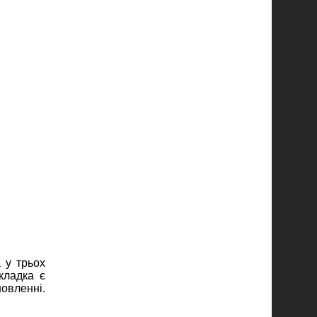
 у трьох
кладка є
новленні.