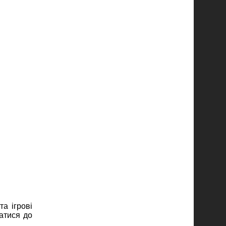
а ігрові
атися до