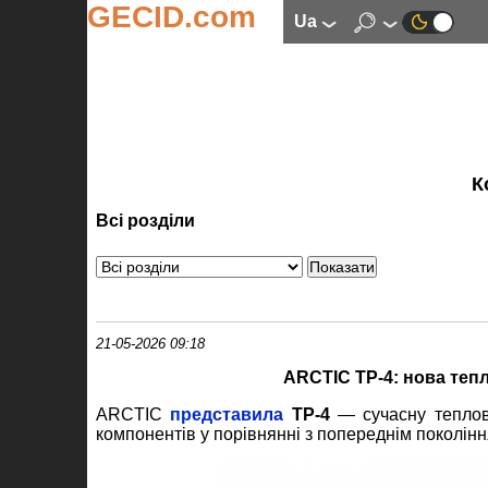
GECID.com
ua
К
Всі розділи
21-05-2026 09:18
ARCTIC TP‑4: нова теп
ARCTIC
представила
TP
‑
4
— сучасну теплову
компонентів у порівнянні з попереднім поколін