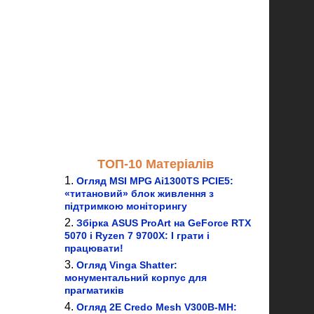
ТОП-10 Матеріалів
Огляд MSI MPG Ai1300TS PCIE5:
«титановий» блок живлення з
підтримкою моніторингу
Збірка ASUS ProArt на GeForce RTX
5070 і Ryzen 7 9700X: І грати і
працювати!
Огляд Vinga Shatter:
монументальний корпус для
прагматиків
Огляд 2E Credo Mesh V300B-MH: