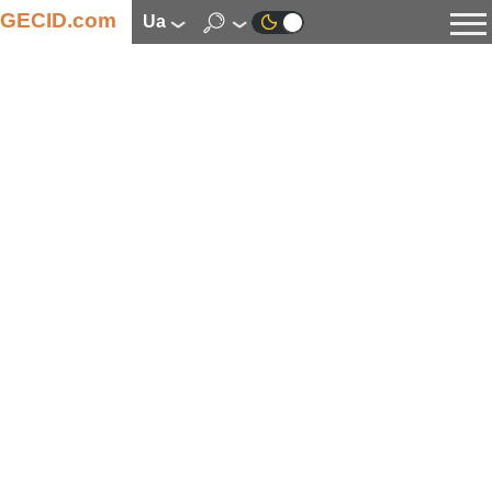
GECID.com
ua
Новини
Відео
Огляди
Цифрова індустрія
Процесори
Оперативна пам’ять
Материнські плати
Відеокарти
Системи охолодження
Накопичувачі
Корпуси
Джерела живлення
Мультимедіа
Цифрове фото та відео
Монітори