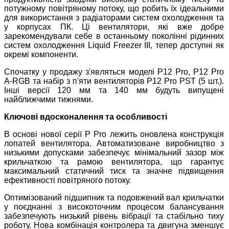
потужному повітряному потоку, що робить їх ідеальними
для використання з радіаторами систем охолодження та
у корпусах ПК. Ці вентилятори, які вже добре
зарекомендували себе в останньому поколінні рідинних
систем охолодження Liquid Freezer III, тепер доступні як
окремі компоненти.
Спочатку у продажу з'являться моделі P12 Pro, P12 Pro
A-RGB та набір з п'яти вентиляторів P12 Pro PST (5 шт.).
Інші версії 120 мм та 140 мм будуть випущені
найближчими тижнями.
Ключові вдосконалення та особливості
В основі нової серії P Pro лежить оновлена конструкція
лопатей вентилятора. Автоматизоване виробництво з
низькими допусками забезпечує мінімальний зазор між
крильчаткою та рамою вентилятора, що гарантує
максимальний статичний тиск та значне підвищення
ефективності повітряного потоку.
Оптимізований підшипник та подовжений вал крильчатки
у поєднанні з високоточним процесом балансування
забезпечують низький рівень вібрації та стабільно тиху
роботу. Нова комбінація контролера та двигуна зменшує