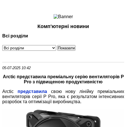
Ноутбуки і Планшети
Смартфони
Комунікації
Комп'ютерні новини
Периферія
Всі розділи
Автоелектроніка
Програмне забезпечення
Ігри
05-07-2025 10:42
Arctic представила преміальну серію вентиляторів P
Pro з підвищеною продуктивністю
Arctic
представила
свою нову лінійку преміальних
вентиляторів серії P Pro, яка є результатом інтенсивних
розробок та оптимізації виробництва.