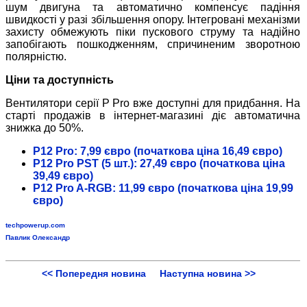
шум двигуна та автоматично компенсує падіння
швидкості у разі збільшення опору. Інтегровані механізми
захисту обмежують піки пускового струму та надійно
запобігають пошкодженням, спричиненим зворотною
полярністю.
Ціни та доступність
Вентилятори серії P Pro вже доступні для придбання. На
старті продажів в інтернет-магазині діє автоматична
знижка до 50%.
P12 Pro: 7,99 євро (початкова ціна 16,49 євро)
P12 Pro PST (5 шт.): 27,49 євро (початкова ціна
39,49 євро)
P12 Pro A-RGB: 11,99 євро (початкова ціна 19,99
євро)
techpowerup.com
Павлик Олександр
<< Попередня новина
Наступна новина >>