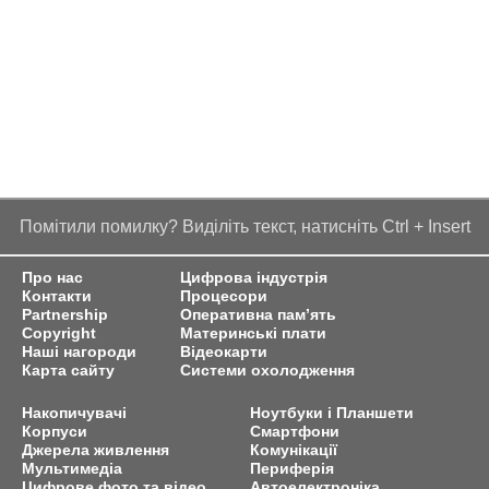
Помітили помилку? Виділіть текст, натисніть Ctrl + Insert
Про нас
Цифрова індустрія
Контакти
Процесори
Partnership
Оперативна пам’ять
Copyright
Материнські плати
Наші нагороди
Відеокарти
Карта сайту
Системи охолодження
Накопичувачі
Ноутбуки і Планшети
Корпуси
Смартфони
Джерела живлення
Комунікації
Мультимедіа
Периферія
Цифрове фото та відео
Автоелектроніка