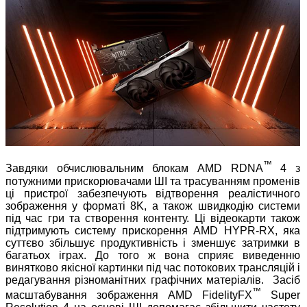
™
Завдяки обчислювальним блокам AMD RDNA
4 з
потужними прискорювачами ШІ та трасуванням променів
ці пристрої забезпечують відтворення реалістичного
зображення у форматі 8K, а також швидкодію системи
під час гри та створення контенту. Ці відеокарти також
підтримують систему прискорення AMD HYPR-RX, яка
суттєво збільшує продуктивність і зменшує затримки в
багатьох іграх. До того ж вона сприяє виведенню
винятково якісної картинки під час потокових трансляцій і
редагування різноманітних графічних матеріалів. Засіб
™
масштабування зображення AMD FidelityFX
Super