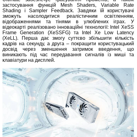
застосування функцій Mesh Shaders, Variable Rate
Shading і Sampler Feedback. Завдяки їй користувачі
зможуть насолодитися реалістичним освітленням,
відображеннями та тінями в улюблених іграх. У
відеокарті реалізовано інноваційні технології: Intel XeSS
Frame Generation (XeSSFG) та Intel Xe Low Latency
(XeLL). Перша дає змогу суттєво збільшити кількість
кадрів на секунду, а друга – покращити користувацький
досвід через зменшення затримок введення, що
виникають під час передавання сигналів із миші та
клавіатури на дисплей.