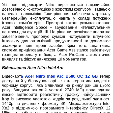
Усі нові відеокарти Nitro вирізняються надзвичайно
довговічною конструкцією з жорстким корпусом і задньою
панеллю з алюмінію. Таке рішення забезпечить тривалу
безперебійну експлуатацію навіть у складі потужних
ігрових комп’ютерів. Пристрої також укомплектовано
Acer Intelligence Space – вбудованим інтелектуальним
центром для функцій ШІ. Це рішення розпізнає апаратне
забезпечення, пропонує сумісні інструменти штучного
інтелекту для оптимізації продуктивності та допомагає
знаходити нові ігрові засоби. Крім того, адаптивна
система прицілювання Acer Game Assistance забезпечує
гравцям перевагу в бою, а Acer ProCam автоматично
виявляє та фіксує найяскравіші моменти гри.
Відеокарти Acer Nitro Intel Arc
Відеокарт
а
Acer Nitro Intel Arc B580 OC 12 GB
тепер
доступна й у білому кольорі – як альтернатива моделі в
чорному корпусі, яка з’явилася на ринку раніше цього
року. Завдяки тактовій частоті 2740 МГц вона здатна
якісно відтворити реалістичну графіку найсучасніших
ігор із високою частотою кадрів за роздільної здатності
1440p на дисплеях формату 8K. Мікроархітектура Intel
Xe2 з підтримкою програмного інтерфейсу DirectX 12
Ultimate забезпечує трасування променів, а також