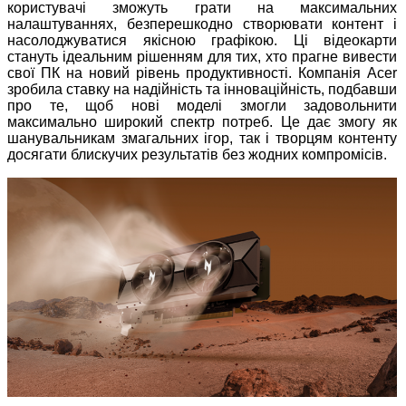
користувачі зможуть грати на максимальних
налаштуваннях, безперешкодно створювати контент і
насолоджуватися якісною графікою. Ці відеокарти
стануть ідеальним рішенням для тих, хто прагне вивести
свої ПК на новий рівень продуктивності. Компанія Acer
зробила ставку на надійність та інноваційність, подбавши
про те, щоб нові моделі змогли задовольнити
максимально широкий спектр потреб. Це дає змогу як
шанувальникам змагальних ігор, так і творцям контенту
досягати блискучих результатів без жодних компромісів.