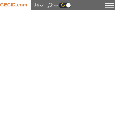
GECID.com
ua
Новини
Відео
Огляди
Цифрова індустрія
Процесори
Оперативна пам’ять
Материнські плати
Відеокарти
Системи охолодження
Накопичувачі
Корпуси
Джерела живлення
Мультимедіа
Цифрове фото та відео
Монітори