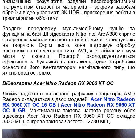
визначніших результатів завдяки високоефективним
інструментам створення матеріалів – зокрема засобам
обробки відео у форматі 8K HDR і прискорення роботи з
тривимірними об’єктами.
Завдяки передовому мультимедійному рушію та
функціям на базі ШІ відеокарта Nitro Intel Arc A380 сприяє
створенню захопливого контенту й надихає користувачів
на творчість. Окрім цього, вона підтримує обробку
високоякісного відео у форматі AV1, яке займає мінімум
місця у сховищі. Пристрій охолоджуватиметься
ефективно за будь-яких навантажень, адже розробники
оснастили його вентилятором нагнітального типу, що
якісно розсіює тепло.
Відеокарти Acer Nitro Radeon RX 9060 XT OC
Лінійка відеокарт на основі графічних процесорів AMD
Radeon складається з двох моделей:
Acer
Nitro Radeon
RX
9060
XT
OC
16
GB
і
Acer
Nitro Radeon
RX
9060
XT
OC
8 GB
.
Максимальна тактова частота розгону обох
відеокарт Acer Nitro Radeon RX 9060 XT OC складає
3320 МГц, а ігрова тактова частота – 2780 МГц.