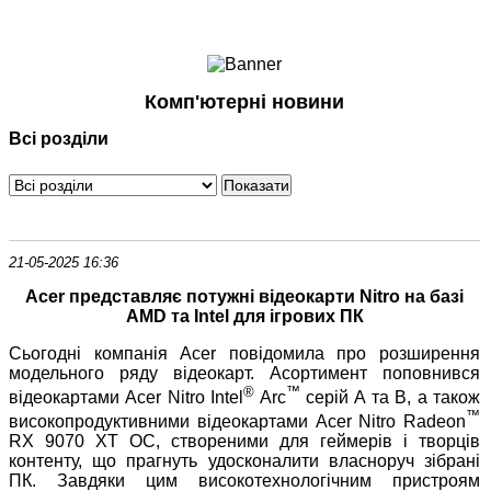
Ноутбуки і Планшети
Смартфони
Комунікації
Комп'ютерні новини
Периферія
Всі розділи
Автоелектроніка
Програмне забезпечення
Ігри
21-05-2025 16:36
Acer представляє потужні відеокарти Nitro на базі
AMD та Intel для ігрових ПК
Сьогодні компанія Acer повідомила про розширення
модельного ряду відеокарт. Асортимент поповнився
®
™
відеокартами Acer Nitro Intel
Arc
серій A та B, а також
™
високопродуктивними відеокартами Acer Nitro Radeon
RX 9070 XT OC, створеними для геймерів і творців
контенту, що прагнуть удосконалити власноруч зібрані
ПК. Завдяки цим високотехнологічним пристроям