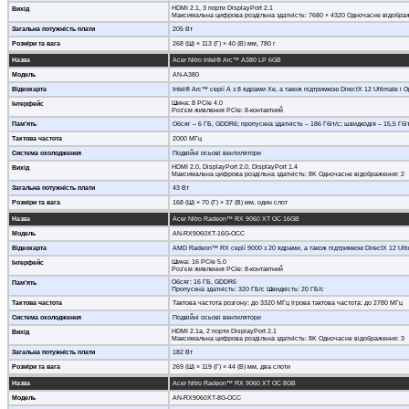
HDMI 2.1, 3 порти DisplayPort 2.1
Вихід
Максимальна цифрова роздільна здатність: 7680 × 4320 Одночасне відобра
Загальна потужність плати
205 Вт
Розміри та вага
268 (Ш) × 113 (Г) × 40 (В) мм, 780 г
Назва
Acer Nitro Intel® Arc™ A380 LP 6GB
Модель
AN-A380
Відеокарта
Intel® Arc™ серії A з 8 ядрами Xe, а також підтримкою DirectX 12 Ultimate і 
Шина: 8 PCIe 4.0
Інтерфейс
Роз’єм живлення PCIe: 8-контактний
Пам’ять
Обсяг – 6 ГБ, GDDR6; пропускна здатність – 186 Гбіт/с; швидкодія – 15,5 Гбі
Тактова частота
2000 МГц
Система охолодження
Подвійні осьові вентилятори
HDMI 2.0, DisplayPort 2.0, DisplayPort 1.4
Вихід
Максимальна цифрова роздільна здатність: 8K Одночасне відображення: 2
Загальна потужність плати
43 Вт
Розміри та вага
168 (Ш) × 70 (Г) × 37 (В) мм, один слот
Назва
Acer Nitro Radeon™ RX 9060 XT OC 16GB
Модель
AN-RX9060XT-16G-OCC
Відеокарта
AMD Radeon™ RX серії 9000 з 20 ядрами, а також підтримкою DirectX 12 Ulti
Шина: 16 PCIe 5.0
Інтерфейс
Роз’єм живлення PCIe: 8-контактний
Обсяг: 16 ГБ, GDDR6
Пам’ять
Пропускна здатність: 320 ГБ/с Швидкість: 20 ГБ/с
Тактова частота
Тактова частота розгону: до 3320 МГц Ігрова тактова частота: до 2780 МГц
Система охолодження
Подвійні осьові вентилятори
HDMI 2.1a, 2 порти DisplayPort 2.1
Вихід
Максимальна цифрова роздільна здатність: 8K Одночасне відображення: 3
Загальна потужність плати
182 Вт
Розміри та вага
269 (Ш) × 119 (Г) × 44 (В) мм, два слоти
Назва
Acer Nitro Radeon™ RX 9060 XT OC 8GB
Модель
AN-RX9060XT-8G-OCC