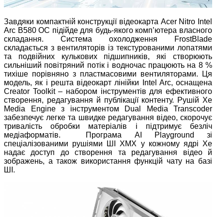
Завдяки компактній конструкції відеокарта Acer Nitro Intel
Arc B580 OC підійде для будь-якого комп’ютера власного
складання. Система охолодження FrostBlade
складається з вентиляторів із текстурованими лопатями
та подвійних кулькових підшипників, які створюють
сильніший повітряний потік і водночас працюють на 8 %
тихіше порівняно з пластмасовими вентиляторами. Ця
модель, як і решта відеокарт лінійки Intel Arc, оснащена
Creator Toolkit – набором інструментів для ефективного
створення, редагування й публікації контенту. Рушій Xe
Media Engine з інструментом Dual Media Transcoder
забезпечує легке та швидке редагування відео, скорочує
тривалість обробки матеріалів і підтримує безліч
медіаформатів. Програма AI Playground зі
спеціалізованими рушіями ШІ XMX у кожному ядрі Xe
надає доступ до створення та редагування відео й
зображень, а також використання функцій чату на базі
ШІ.