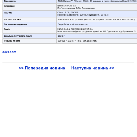
Відеокарта
AMD Radeon™ RX серії 9000 з 20 ядрами, а також підтримкою DirectX 12 Ulti
Шина: 16 PCIe 5.0
Інтерфейс
Роз’єм живлення PCIe: 8-контактний
Обсяг: 8 ГБ, GDDR6
Пам’ять
Пропускна здатність: 320 ГБ/с Швидкість: 20 ГБ/с
Тактова частота
Тактова частота розгону: до 3320 МГц Ігрова тактова частота: до 2780 МГц
Система охолодження
Подвійні осьові вентилятори
HDMI 2.1a, 2 порти DisplayPort 2.1
Вихід
Максимальна цифрова роздільна здатність: 8K Одночасне відображення: 3
Загальна потужність плати
182 Вт
Розміри та вага
269 (Ш) × 119 (Г) × 44 (В) мм, два слоти
acer.com
<< Попередня новина
Наступна новина >>