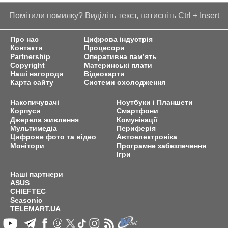
Помітили помилку? Виділіть текст, натисніть Ctrl + Insert
Про нас
Цифрова індустрія
Контакти
Процесори
Partnership
Оперативна пам’ять
Copyright
Материнські плати
Наші нагороди
Відеокарти
Карта сайту
Системи охолодження
Накопичувачі
Ноутбуки і Планшети
Корпуси
Смартфони
Джерела живлення
Комунікації
Мультимедіа
Периферія
Цифрове фото та відео
Автоелектроніка
Монітори
Програмне забезпечення
Ігри
Наші партнери
ASUS
CHIEFTEC
Seasonic
TELEMART.UA