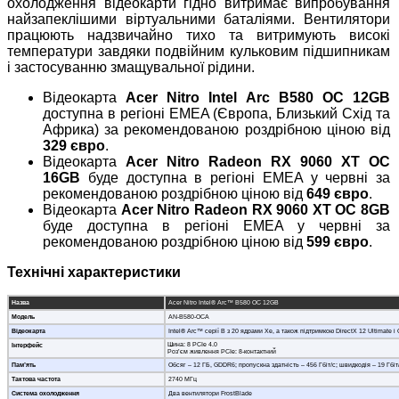
охолодження відеокарти гідно витримає випробування
найзапеклішими віртуальними баталіями. Вентилятори
працюють надзвичайно тихо та витримують високі
температури завдяки подвійним кульковим підшипникам
і застосуванню змащувальної рідини.
Відеокарта
Acer Nitro Intel Arc B580 OC 12GB
доступна в регіоні EMEA (Європа, Близький Схід та
Африка) за рекомендованою роздрібною ціною від
329 євро
.
Відеокарта
Acer Nitro Radeon RX 9060 XT OC
16GB
буде доступна в регіоні EMEA у червні за
рекомендованою роздрібною ціною від
649 євро
.
Відеокарта
Acer Nitro Radeon RX 9060 XT OC 8GB
буде доступна в регіоні EMEA у червні за
рекомендованою роздрібною ціною від
599 євро
.
Технічні характеристики
Назва
Acer Nitro Intel® Arc™ B580 OC 12GB
Модель
AN-B580-OCA
Відеокарта
Intel® Arc™ серії B з 20 ядрами Xe, а також підтримкою DirectX 12 Ultimate і
Шина: 8 PCIe 4.0
Інтерфейс
Роз’єм живлення PCIe: 8-контактний
Пам’ять
Обсяг – 12 ГБ, GDDR6; пропускна здатність – 456 Гбіт/с; швидкодія – 19 Гбіт
Тактова частота
2740 МГц
Система охолодження
Два вентилятори FrostBlade