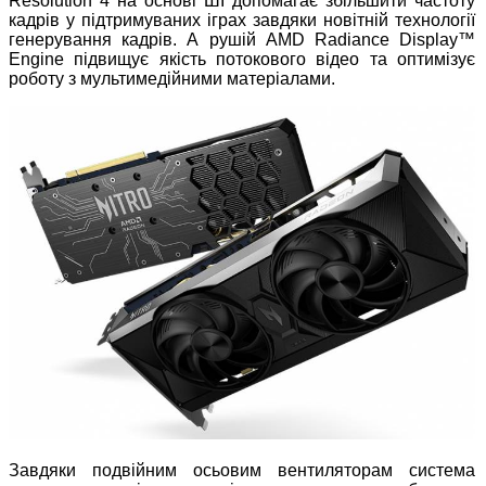
Resolution 4 на основі ШІ допомагає збільшити частоту
кадрів у підтримуваних іграх завдяки новітній технології
генерування кадрів. А рушій AMD Radiance Display™
Engine підвищує якість потокового відео та оптимізує
роботу з мультимедійними матеріалами.
Завдяки подвійним осьовим вентиляторам система