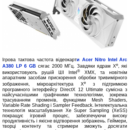
Ігрова тактова частота відеокарт
и
Acer
Nitro Intel
Arc
e
A380
LP
6 GB
сягає 2000 МГц. Завдяки ядрам X
, які
®
використовують рушій ШІ Intel
XMX, та новітнім
апаратним засобам прискорення обробки тривимірного
e
зображення, мікроархітектура X
з підтримкою
програмного інтерфейсу DirectX 12 Ultimate сумісна з
найсучаснішими графічними технологіями, зокрема
трасуванням променів, функціями Mesh Shaders,
Variable Rate Shading і Sampler Feedback. Інтелектуальна
технологія масштабування Xe Super Sampling (XeSS)
покращує ігровий процес, забезпечуючи високу
продуктивність і якісне відтворення зображень. Геймери,
творці контенту та стримери зможуть досягати