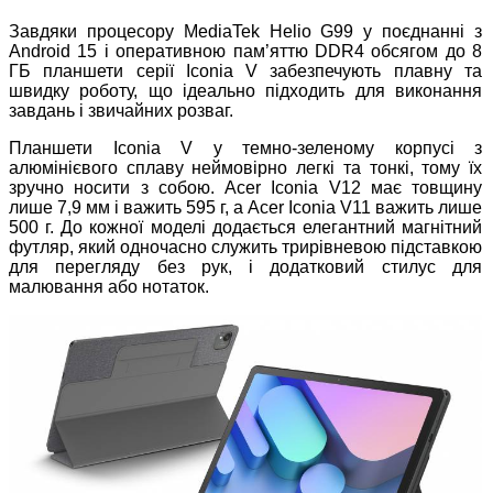
Завдяки процесору MediaTek Helio G99 у поєднанні з
Android 15 і оперативною пам’яттю DDR4 обсягом до 8
ГБ планшети серії Iconia V забезпечують плавну та
швидку роботу, що ідеально підходить для виконання
завдань і звичайних розваг.
Планшети Iconia V у темно-зеленому корпусі з
алюмінієвого сплаву неймовірно легкі та тонкі, тому їх
зручно носити з собою. Acer Iconia V12 має товщину
лише 7,9 мм і важить 595 г, а Acer Iconia V11 важить лише
500 г. До кожної моделі додається елегантний магнітний
футляр, який одночасно служить трирівневою підставкою
для перегляду без рук, і додатковий стилус для
малювання або нотаток.