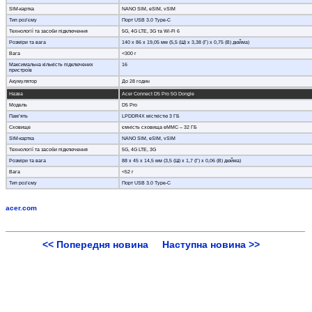
SIM-картка
NANO SIM, eSIM, vSIM
Тип роз’єму
Порт USB 3.0 Type-C
Технології та засоби підключення
5G, 4G LTE, 3G та Wi-Fi 6
Розміри та вага
140 x 86 х 19,05 мм (5,5 (Ш) x 3,38 (Г) x 0,75 (В) дюйма)
Вага
<300 г
Максимальна кількість підключених
16
пристроїв
Акумулятор
До 28 годин
Назва
Acer Connect D5 Pro 5G Dongle
Модель
D5 Pro
Пам’ять
LPDDR4X місткістю 3 ГБ
Сховище
ємність сховища eMMC – 32 ГБ
SIM-картка
NANO SIM, eSIM, vSIM
Технології та засоби підключення
5G, 4G LTE, 3G
Розміри та вага
88 x 45 x 14,5 мм (3,5 (Ш) x 1,7 (Г) x 0,06 (В) дюйма)
Вага
<52 г
Тип роз’єму
Порт USB 3.0 Type-C
acer.com
<< Попередня новина
Наступна новина >>