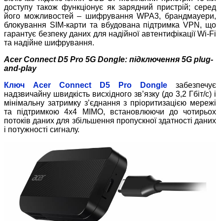
доступу також функціонує як зарядний пристрій; серед
його можливостей – шифрування WPA3, брандмауери,
блокування SIM-карти та вбудована підтримка VPN, що
гарантує безпеку даних для надійної автентифікації Wi-Fi
та надійне шифрування.
Acer Connect D5 Pro 5G Dongle: підключення 5G plug-
and-play
Ключ Acer Connect D5 Pro Dongle
забезпечує
надзвичайну швидкість висхідного зв’язку (до 3,2 Гбіт/с) і
мінімальну затримку з’єднання з пріоритизацією мережі
та підтримкою 4x4 MIMO, встановлюючи до чотирьох
потоків даних для збільшення пропускної здатності даних
і потужності сигналу.