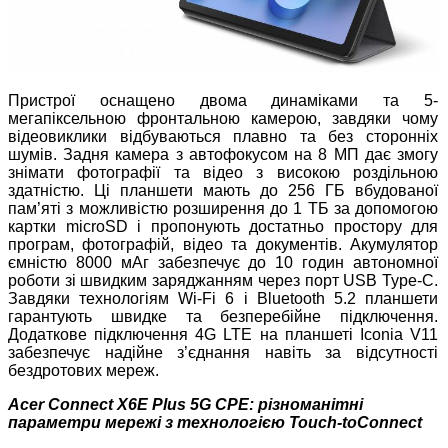
Пристрої оснащено двома динаміками та 5-
мегапіксельною фронтальною камерою, завдяки чому
відеовиклики відбуваються плавно та без сторонніх
шумів. Задня камера з автофокусом на 8 МП дає змогу
знімати фотографії та відео з високою роздільною
здатністю. Ці планшети мають до 256 ГБ вбудованої
пам’яті з можливістю розширення до 1 ТБ за допомогою
картки microSD і пропонують достатньо простору для
програм, фотографій, відео та документів. Акумулятор
ємністю 8000 мАг забезпечує до 10 годин автономної
роботи зі швидким заряджанням через порт USB Type-C.
Завдяки технологіям Wi-Fi 6 і Bluetooth 5.2 планшети
гарантують швидке та безперебійне підключення.
Додаткове підключення 4G LTE на планшеті Iconia V11
забезпечує надійне з’єднання навіть за відсутності
бездротових мереж.
Acer Connect X6E Plus 5G CPE: різноманітні
параметри мережі з технологією Touch-toConnect