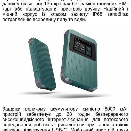
даних у більш ніж 135 країнах без заміни фізичних SIM-
карт або налаштування пристроїв вручну. Надійний і
міцний корпус із класом захисту IP68 запобігає
потраплянню всередину пилу та води.
Завдяки великому акумулятору ємністю 8000 мАг
пристрій забезпечує до 28 годин безперервного
високошвидкісного Інтернет-з’єднання для потокового
передавання, роботи та тривалого використання, а також
включає підключення USB-C. Мобільний пристрій точки