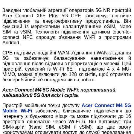
Завдяки глобальній агрегації операторів 5G NR пристрій
Acer Connect X6E Plus 5G CPE забезпечує постійне
підключення та енергоефективну продуктивність. Він
сумісний із мережевими налаштуваннями eSIM, Nano
SIM та vSIM. Технологія підключення дотиком touch-to-
connect NFC спрощує з’єднання Wi-Fi з пристроями
Android.
CPE підтримує подвійні WAN-з’єднання і WAN-з’єднання
5G та забезпечує балансування навантаження й
відновлення після відмови з пріоритизацією мережі. Цей
пристрій, сумісний із Wi-Fi 6E і підтримкою 4 x 4 MU-
MIMO, можна підключити до 128 клієнтів, щоб отримати
безперебійний зв'язок удома чи на роботі.
Acer Connect M4 5G Mobile Wi-Fi: портативний,
надшвидкий 5G для всіх і скрізь
Пристрій мобільної точки доступу
Acer Connect M4 5G
Mobile Wi
-
Fi
забезпечує блискавичне підключення до
Інтернету з будь-якого місця та може підключати до 16
пристроїв одночасно через Wi-Fi 6. Він підтримує три
SIM-карти (Nano SIM, eSIM і vSIM), що дає змогу
користувачам отримувати доступ до служб передавання