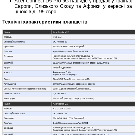
Acer Connect D5 Pro 5G надійде у продаж у країнах
Європи, Близького Сходу та Африки у вересні за
ціною від 199 євро.
Технічні характеристики планшетів
Назва
Acer Iconia V12
Модель
V12-11M
Операційна система
ОС Android 15
Процесор
MediaTek Helio G99, 8-ядерний
Пам’ять
До 8 ГБ оперативної пам’яті DDR4
Накопичувач eMMC місткістю до 256 ГБ
Сховище
Додаткова картка пам’яті формату microSD™ місткістю до 1 ТБ
Дисплей
11,97” (2000X1200), співвідношення сторін 16:10, 90 Гц
Аудіо
Подвійні динаміки
Фронтальна: 5 Мп
Камера
Задня: 8 Мп, автофокус
Порти
Порт USB Type-C, слот для microSD
Акумулятор
8000 мАг, до 10 годин автономної роботи
Засоби та технології бездротового зв’язку
Wi-Fi 6, дводіапазонний, Bluetooth 5.2
Розміри та вага
7,9 мм, 595 г
Аксесуари
Магнітний футляр, стилус (опціонально)
Назва
Acer Iconia V11
Модель
V11-21M/V11-22M
Операційна система
ОС Android 15
Процесор
MediaTek Helio G99, 8-ядерний
Пам’ять
До 8 ГБ оперативної пам’яті DDR4
Накопичувач eMMC місткістю до 256 ГБ
Сховище
Додаткова картка пам’яті формату microSD™ місткістю до 1 ТБ
Дисплей
10,92” (1920X1200), співвідношення сторін 16:10, 90 Гц