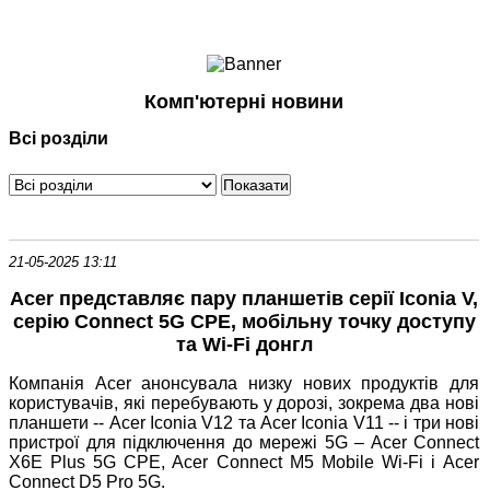
Ноутбуки і Планшети
Смартфони
Комунікації
Комп'ютерні новини
Периферія
Всі розділи
Автоелектроніка
Програмне забезпечення
Ігри
21-05-2025 13:11
Acer представляє пару планшетів серії Iconia V,
серію Connect 5G CPE, мобільну точку доступу
та Wi-Fi донгл
Компанія Acer анонсувала низку нових продуктів для
користувачів, які перебувають у дорозі, зокрема два нові
планшети -- Acer Iconia V12 та Acer Iconia V11 -- і три нові
пристрої для підключення до мережі 5G – Acer Connect
X6E Plus 5G CPE, Acer Connect M5 Mobile Wi-Fi і Acer
Connect D5 Pro 5G.