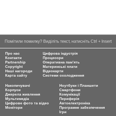
Помітили помилку? Виділіть текст, натисніть Ctrl + Insert
Про нас
Цифрова індустрія
Контакти
Процесори
Partnership
Оперативна пам’ять
Copyright
Материнські плати
Наші нагороди
Відеокарти
Карта сайту
Системи охолодження
Накопичувачі
Ноутбуки і Планшети
Корпуси
Смартфони
Джерела живлення
Комунікації
Мультимедіа
Периферія
Цифрове фото та відео
Автоелектроніка
Монітори
Програмне забезпечення
Ігри