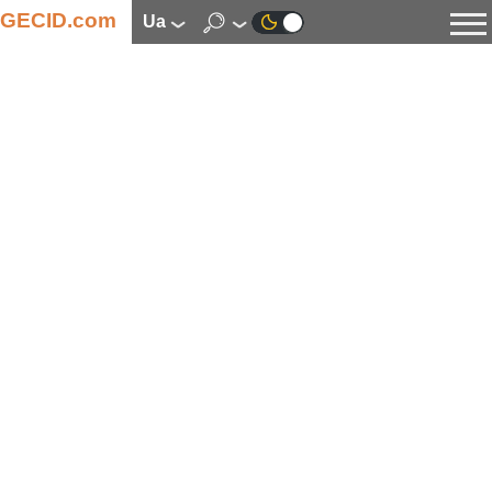
GECID.com
ua
Новини
Відео
Огляди
Цифрова індустрія
Процесори
Оперативна пам’ять
Материнські плати
Відеокарти
Системи охолодження
Накопичувачі
Корпуси
Джерела живлення
Мультимедіа
Цифрове фото та відео
Монітори