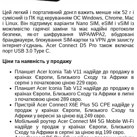
Цей легкий і портативний донгл важить менше ніж 52 г і
сумісний із ПК під керуванням ОС Windows, Chrome, Mac
і Linux. Він підтримує варіанти Nano SIM, eSIM і vSIM із
можливістю гарячої заміни та має надійні протоколи
безпеки, як-от шифрування WPA/WPA2, вбудовані
брандмауери, блокування SIM-картки та VPN для захисту
інтернет-з’єднань. Acer Connect D5 Pro також включає
порт USB 3.0 Type C.
Ціни та наявність у продажу
Планшет Acer Iconia Tab V11 надійде до продажу в
країнах Європи, Близького Сходу та Африки в
серпні з початковою ціною 229 євро.
Планшет Acer Iconia Tab V12 надійде до продажу в
країнах Європи, Близького Сходу та Африки в липні
з початковою ціною 289 євро.
Пристрій Acer Connect X6E Plus 5G CPE надійде у
продаж у країнах Європи, Близького Сходу та
Африки у вересні за ціною від 249 євро.
Мобільний роутер Acer Connect M4 5G Mobile Wi-Fi
надійде у продаж у країнах Європи, Близького
Сходу та Африки в серпні за ціною від 199 євро.