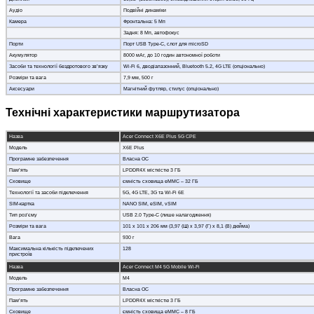
Аудіо
Подвійні динаміки
Камера
Фронтальна: 5 Мп
Задня: 8 Мп, автофокус
Порти
Порт USB Type-C, слот для microSD
Акумулятор
8000 мАг, до 10 годин автономної роботи
Засоби та технології бездротового зв’язку
Wi-Fi 6, дводіапазонний, Bluetooth 5.2, 4G LTE (опціонально)
Розміри та вага
7,9 мм, 500 г
Аксесуари
Магнітний футляр, стилус (опціонально)
Технічні характеристики маршрутизатора
Назва
Acer Connect X6E Plus 5G CPE
Модель
X6E Plus
Програмне забезпечення
Власна ОС
Пам’ять
LPDDR4X місткістю 3 ГБ
Сховище
ємність сховища eMMC – 32 ГБ
Технології та засоби підключення
5G, 4G LTE, 3G та Wi-Fi 6E
SIM-картка
NANO SIM, eSIM, vSIM
Тип роз’єму
USB 2.0 Type-C (лише налагодження)
Розміри та вага
101 x 101 x 206 мм (3,97 (Ш) x 3,97 (Г) x 8,1 (В) дюйма)
Вага
930 г
Максимальна кількість підключених
128
пристроїв
Назва
Acer Connect M4 5G Mobile Wi-Fi
Модель
M4
Програмне забезпечення
Власна ОС
Пам’ять
LPDDR4X місткістю 3 ГБ
Сховище
ємність сховища eMMC – 8 ГБ