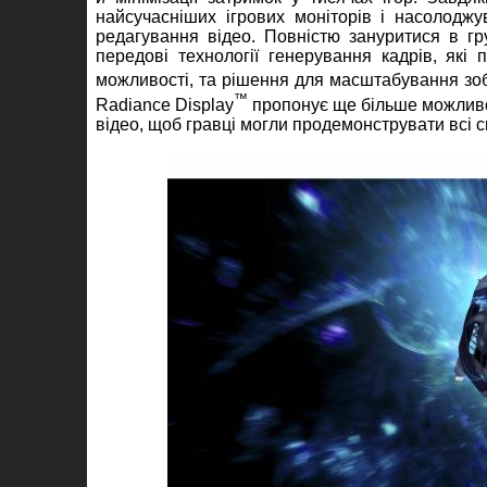
найсучасніших ігрових моніторів і насолодж
редагування відео. Повністю зануритися в г
передові технології генерування кадрів, які 
можливості, та рішення для масштабування зо
™
Radiance Display
пропонує ще більше можливо
відео, щоб гравці могли продемонструвати всі 