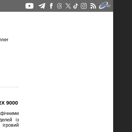
RX 9000
афічними
делей із
 ігровий