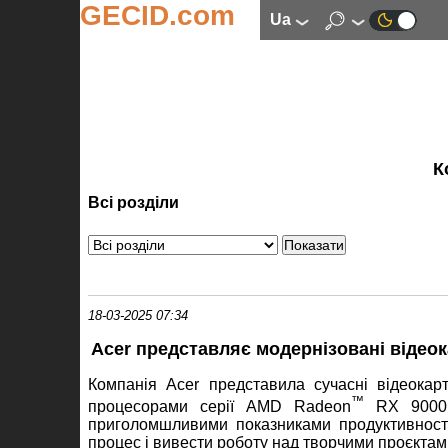
GECID.com
ua
К
Всі розділи
18-03-2025 07:34
Acer представляє модернізовані відеока
Компанія Acer представила сучасні відеокарт
™
процесорами серії AMD Radeon
RX 9000. 
приголомшливими показниками продуктивності
процес і вивести роботу над творчими проєктам