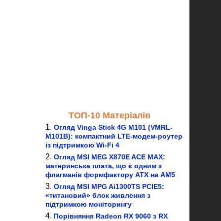
ТОП-10 Матеріалів
Огляд Vinga Stick 4G M101 (VMRL-
M101B): компактний LTE-модем-роутер
із підтримкою Wi-Fi 4
Огляд MSI MEG X870E ACE MAX:
материнська плата, що є одним з
флагманів формфактору ATX на AM5
Огляд MSI MPG Ai1300TS PCIE5:
«титановий» блок живлення з
підтримкою моніторингу
Порівняння Radeon RX 9060 з RX