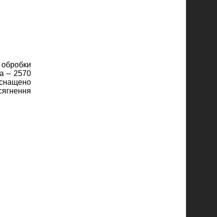
 обробки
а – 2570
оснащено
сягнення