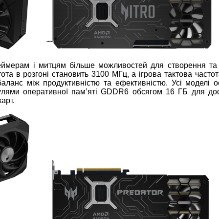
 геймерам і митцям більше можливостей для створення та
та в розгоні становить 3100 МГц, а ігрова тактова частот
баланс між продуктивністю та ефективністю. Усі моделі 
лями оперативної пам’яті GDDR6 обсягом 16 ГБ для до
карт.