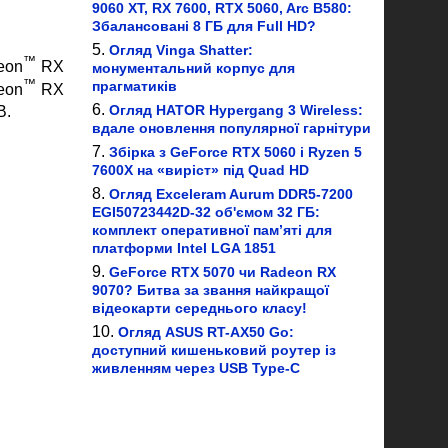
9060 XT, RX 7600, RTX 5060, Arc B580:
Збалансовані 8 ГБ для Full HD?
Огляд Vinga Shatter:
™
eon
RX
монументальний корпус для
™
прагматиків
eon
RX
Огляд HATOR Hypergang 3 Wireless:
B.
вдале оновлення популярної гарнітури
Збірка з GeForce RTX 5060 і Ryzen 5
7600X на «виріст» під Quad HD
Огляд Exceleram Aurum DDR5-7200
EGI50723442D-32 об'ємом 32 ГБ:
комплект оперативної пам’яті для
платформи Intel LGA 1851
GeForce RTX 5070 чи Radeon RX
9070? Битва за звання найкращої
відеокарти середнього класу!
Огляд ASUS RT-AX50 Go:
доступний кишеньковий роутер із
живленням через USB Type-C