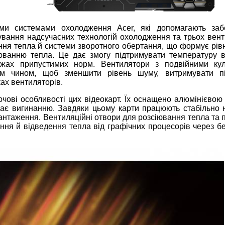
ми системами охолодження Acer, які допомагають заб
ування надсучасних технологій охолодження та трьох вент
ення тепла й системи зворотного обертання, що формує рів
іюванню тепла. Це дає змогу підтримувати температуру в
межах припустимих норм. Вентилятори з подвійними ку
им чином, щоб зменшити рівень шуму, витримувати п
ах вентиляторів.
ючові особливості цих відеокарт. Їх оснащено алюмінієвою
ає вигинанню. Завдяки цьому карти працюють стабільно н
антаження. Вентиляційні отвори для розсіювання тепла та 
ня й відведення тепла від графічних процесорів через бе