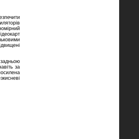
езпечити
иляторів
номірний
ідеокарт
льковими
ідвищені
 задньою
авіть за
посилена
зкисневі