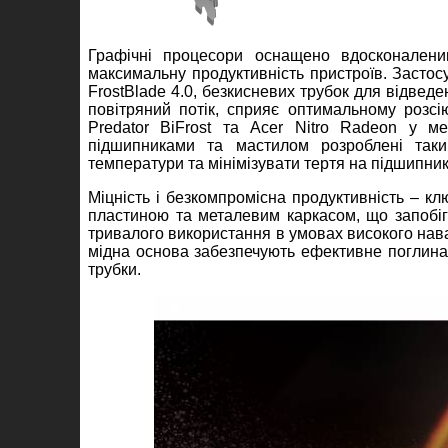
Графічні процесори оснащено вдосконалени
максимальну продуктивність пристроїв. Застос
FrostBlade 4.0, безкисневих трубок для відвед
повітряний потік, сприяє оптимальному розс
Predator BiFrost та Acer Nitro Radeon у 
підшипниками та мастилом розроблені так
температури та мінімізувати тертя на підшипник
Міцність і безкомпромісна продуктивність – кл
пластиною та металевим каркасом, що запобіг
тривалого використання в умовах високого нав
мідна основа забезпечують ефективне поглинан
трубки.