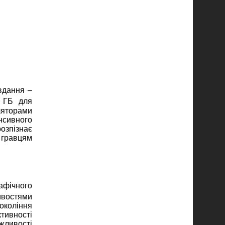
вдання –
 ГБ для
ляторами
енсивного
розпізнає
 гравцям
рафічного
ивостями
окоління
тивності
жливості