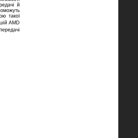
редачі й
поможуть
ою такої
ушій AMD
передачі