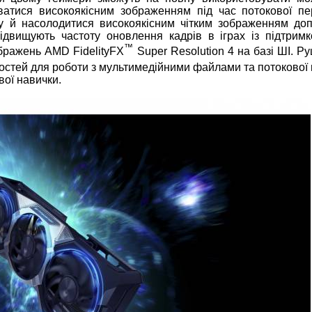
уватися високоякісним зображенням під час потокової пе
ру й насолодитися високоякісним чітким зображенням до
підвищують частоту оновлення кадрів в іграх із підтримк
™
бражень AMD FidelityFX
Super Resolution 4 на базі ШІ. Р
стей для роботи з мультимедійними файлами та потокової 
свої навички.