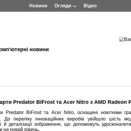
Новини
Огляди
Відео
омп'ютерні новини
рти Predator BiFrost та Acer Nitro з AMD Radeon 
и Predator BiFrost та Acer Nitro, оснащені новітніми гр
До переліку інноваційних виробів увійшло шість мо
 й деталізації зображення, що допоможуть удосконалити
и на новий рівень.