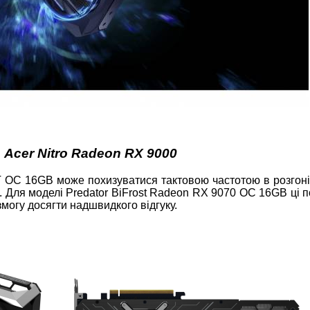
а Acer Nitro Radeon RX 9000
T OC 16GB може похизуватися тактовою частотою в розгоні
 Для моделі Predator BiFrost Radeon RX 9070 OC 16GB ці п
змогу досягти надшвидкого відгуку.