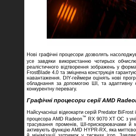
Нові графічні процесори дозволять насолоджу
усе завдяки використанню чотирьох обчис
реалістичного відтворення зображень у форм
FrostBlade 4.0 та зміцнена конструкція гаранту
навантаження. DIY-геймери оцінять нові програм
обладнання за допомогою ШІ, та адаптивну 
конкурентну перевагу.
Графічні процесори серії AMD Radeo
Найсучасніші відеокарти серій Predator BiFrost
™
процесора AMD Radeon
RX 9070 XT OC з ун
трасування променів, ШІ-прискорювачами й м
активують функцію AMD HYPR-RX, яка миттєво з
й мінімізації затримок у тисячах ігор. Зав