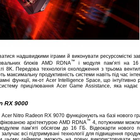
ватися надшвидкими іграми й виконувати ресурсомісткі за
™
лювальних блоків AMD RDNA
і модуля пам’яті на 16
аті 8K. Передова технологія охолодження з трьома венти
ють максимальну продуктивність системи навіть під час інт
ні функції, як-от Acer Intelligence Space, що інтуїтивно 
систему прицілювання Acer Game Assistance, яка надає
n RX 9000
 і Acer Nitro Radeon RX 9070 функціонують на базі нового г
™
іфікованою архітектурою AMD RDNA
4, потужними можл
одулем пам’яті обсягом до 16 ГБ. Відеокарти нового п
алучає всі підтримувані технології для підвищення продук
дяки цьому геймери зможуть на повну використовувати мо