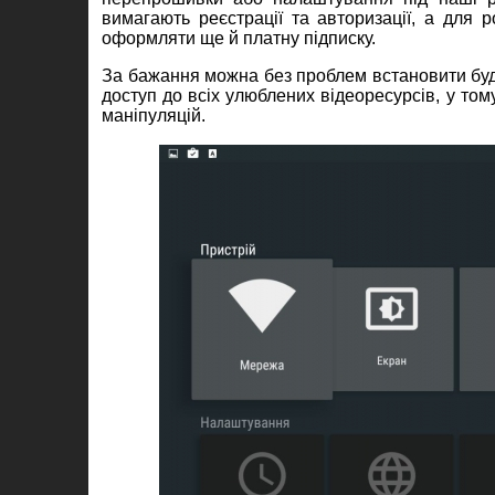
вимагають реєстрації та авторизації, а для 
оформляти ще й платну підписку.
За бажання можна без проблем встановити будь
доступ до всіх улюблених відеоресурсів, у тому
маніпуляцій.