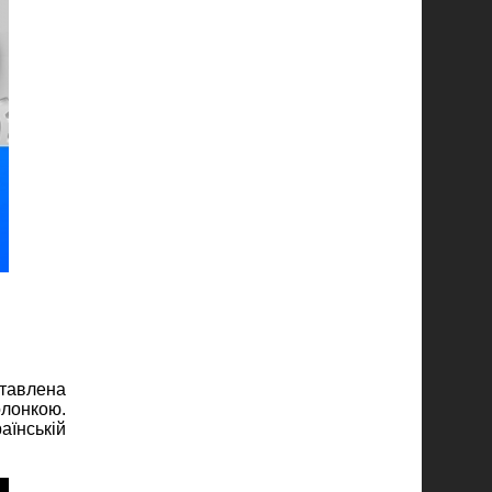
ставлена
лонкою.
аїнській