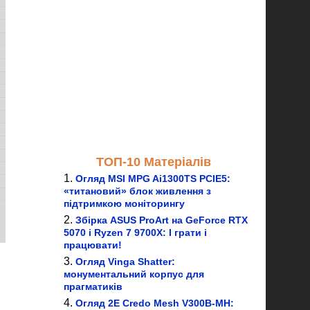
ТОП-10 Матеріалів
Огляд MSI MPG Ai1300TS PCIE5:
«титановий» блок живлення з
підтримкою моніторингу
Збірка ASUS ProArt на GeForce RTX
5070 і Ryzen 7 9700X: І грати і
працювати!
Огляд Vinga Shatter:
монументальний корпус для
прагматиків
Огляд 2E Credo Mesh V300B-MH: