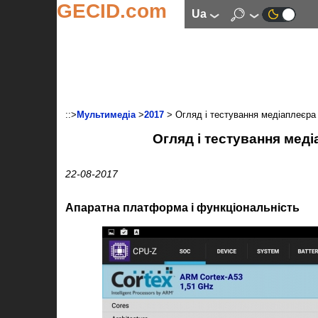
GECID.com
ua
::>
Мультимедіа
>
2017
> Огляд і тестування медіаплеєра 
Огляд і тестування меді
22-08-2017
Апаратна платформа і функціональність