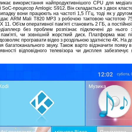
ликає використання найпродуктивнішого CPU для медіап
й SoC-процесор Amlogic S912. Він складається з двох класте
падку вони працюють на частоті 1,5 ГГц, тоді як у друго
відає ARM Mali T820 MP3 з робочою тактовою частотою 7
 11. Об'єм оперативної пам'яті становить 2 ГБ, а постійної
едіаплеєр без проблем розпізнає підключені до нього 
 пам'яті, чи зовнішній жорсткий диск. Платформа має п
 і дозволяє програвати відео з роздільною здатністю 4K. На д
я багатоканального звуку. Також варто відзначити появу 
явності відповідного телевізора чи дисплея забезпечує 