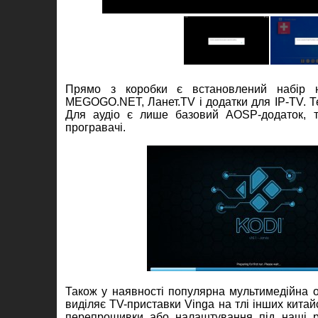
Прямо з коробки є встановлений набір на
MEGOGO.NET, Ланет.TV і додатки для IP-TV. Те
Для аудіо є лише базовий AOSP-додаток, 
програвачі.
Також у наявності популярна мультимедійна
виділяє TV-приставки Vinga на тлі інших кита
перепрошивки або налаштування під наші реа