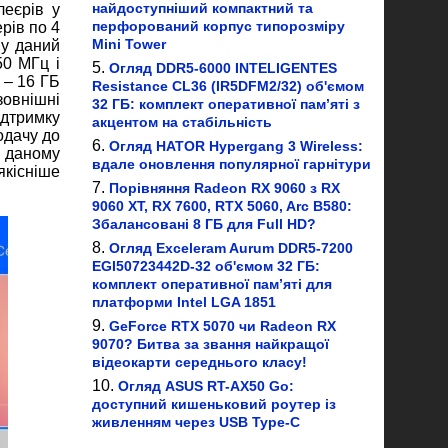
найдоступніший компактний та
леєрів у
перфорований корпус типорозміру
рів по 4
Mini Tower
му даний
50 МГц і
Огляд DDR5-6000 INTELIGENTES
 – 16 ГБ
Resistance CL36 (IR5DFM2/32) об'ємом
зовнішні
32 ГБ: комплект оперативної пам’яті з
ідтримку
акцентом на стабільність
одачу до
Огляд HATOR Hypergang 3 Wireless:
в даному
вдале оновлення популярної гарнітури
якісніше
Порівняння Radeon RX 9060 з RX
9060 XT, RX 7600, RTX 5060, Arc B580:
Збалансовані 8 ГБ для Full HD?
Огляд Exceleram Aurum DDR5-7200
EGI50723442D-32 об'ємом 32 ГБ:
комплект оперативної пам’яті для
платформи Intel LGA 1851
GeForce RTX 5070 чи Radeon RX
9070? Битва за звання найкращої
відеокарти середнього класу!
Огляд ASUS RT-AX50 Go:
доступний кишеньковий роутер із
живленням через USB Type-C