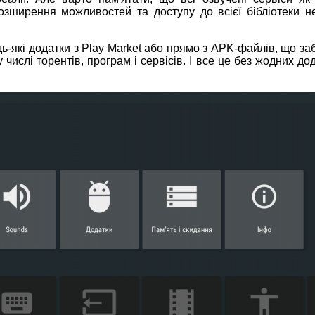
розширення можливостей та доступу до всієї бібліотеки н
-які додатки з Play Market або прямо з APK-файлів, що за
 числі торентів, програм і сервісів. І все це без жодних до