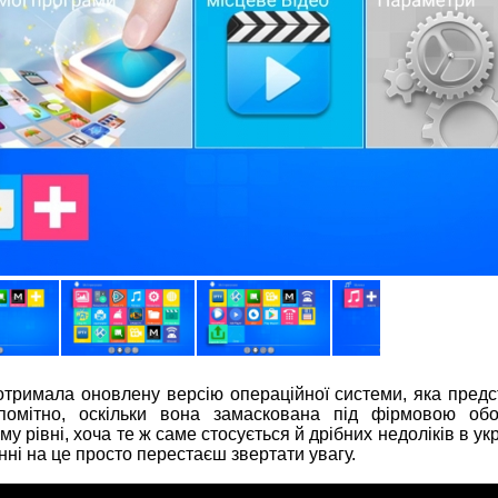
 отримала оновлену версію операційної системи, яка пред
помітно, оскільки вона замаскована під фірмовою обо
 рівні, хоча те ж саме стосується й дрібних недоліків в укр
нні на це просто перестаєш звертати увагу.