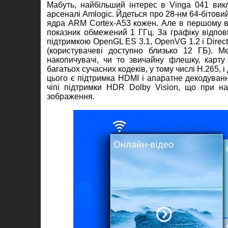
Мабуть, найбільший інтерес в Vinga 041 вик
арсеналі Amlogic. Йдеться про 28-нм 64-бітови
ядра ARM Cortex-A53 кожен. Але в першому ви
показник обмежений 1 ГГц. За графіку відпо
підтримкою OpenGL ES 3.1, OpenVG 1.2 і DirectX
(користувачеві доступно близько 12 ГБ). М
накопичувачі, чи то звичайну флешку, карту
багатьох сучасних кодеків, у тому числі H.265,
цього є підтримка HDMI і апаратне декодуванн
чіпі підтримки HDR Dolby Vision, що при на
зображення.