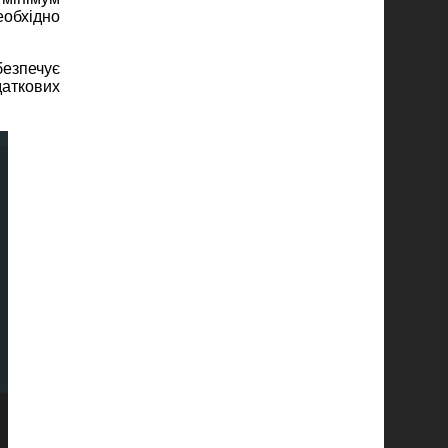
еобхідно
безпечує
даткових