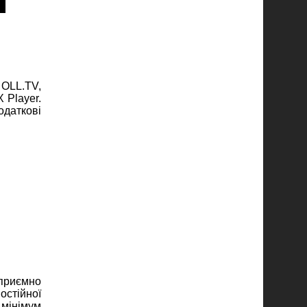
OLL.TV,
 Player.
даткові
 приємно
остійної
 мінімум