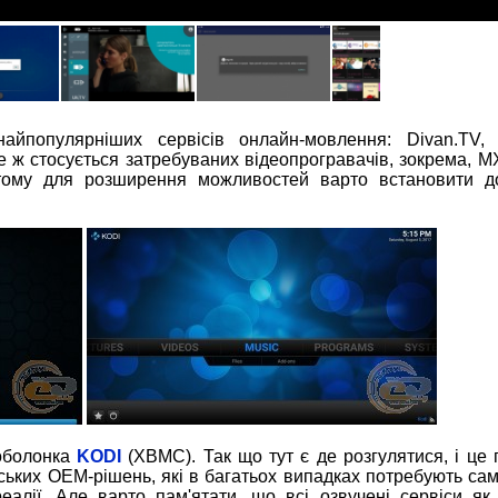
йпопулярніших сервісів онлайн-мовлення: Divan.TV, 
 ж стосується затребуваних відеопрогравачів, зокрема, MX
тому для розширення можливостей варто встановити до
 оболонка
KODI
(XBMC). Так що тут є де розгулятися, і це
йських ОЕМ-рішень, які в багатьох випадках потребують сам
лії. Але варто пам'ятати, що всі озвучені сервіси як