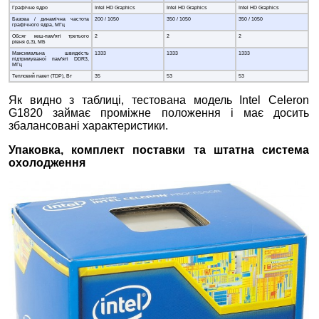
Графічне ядро
Intel HD Graphics
Intel HD Graphics
Intel HD Graphics
Базова / динамічна частота
200 / 1050
350 / 1050
350 / 1050
графічного ядра, МГц
Обсяг кеш-пам'яті третього
2
2
2
рівня (L3), МБ
Максимальна швидкість
1333
1333
1333
підтримуваної пам'яті DDR3,
МГц
Тепловий пакет (TDP), Вт
35
53
53
Як видно з таблиці, тестована модель Intel Celeron
G1820 займає проміжне положення і має досить
збалансовані характеристики.
Упаковка, комплект поставки та штатна система
охолодження