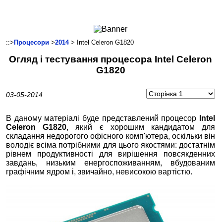
Ноутбуки і Планшети
Смартфони
Комунікації
::>
Процесори
>
2014
> Intel Celeron G1820
Периферія
Огляд і тестування процесора Intel Celeron
Автоелектроніка
G1820
Програмне забезпечення
Ігри
03-05-2014
В даному матеріалі буде представлений процесор
Intel
Celeron G1820
, який є хорошим кандидатом для
складання недорогого офісного комп'ютера, оскільки він
володіє всіма потрібними для цього якостями: достатнім
рівнем продуктивності для вирішення повсякденних
завдань, низьким енергоспоживанням, вбудованим
графічним ядром і, звичайно, невисокою вартістю.