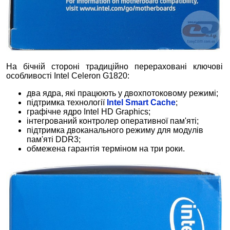
На бічній стороні традиційно перераховані ключові
особливості Intel Celeron G1820:
два ядра, які працюють у двохпотоковому режимі;
підтримка технології
Intel Smart Cache
;
графічне ядро Intel HD Graphics;
інтегрований контролер оперативної пам'яті;
підтримка двоканального режиму для модулів
пам'яті DDR3;
обмежена гарантія терміном на три роки.