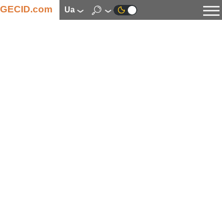
GECID.com
ua
Новини
Відео
Огляди
Цифрова індустрія
Процесори
Оперативна пам’ять
Материнські плати
Відеокарти
Системи охолодження
Накопичувачі
Корпуси
Джерела живлення
Мультимедіа
Цифрове фото та відео
Монітори