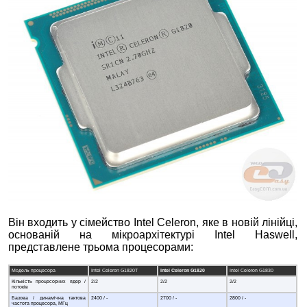
Він входить у сімейство Intel Celeron, яке в новій лінійці,
основаній на мікроархітектурі Intel Haswell,
представлене трьома процесорами:
Модель процесора
Intel Celeron G1820T
Intel Celeron G1820
Intel Celeron G1830
Кількість процесорних ядер /
2/2
2/2
2/2
потоків
Базова / динамічна тактова
2400 / -
2700 / -
2800 / -
частота процесора, МГц