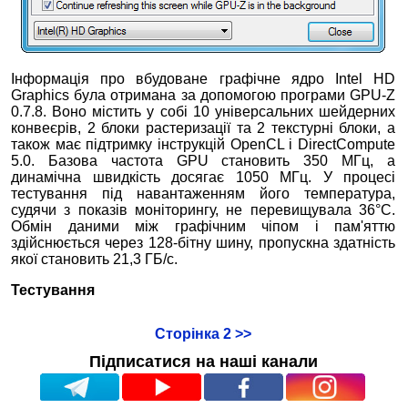
Інформація про вбудоване графічне ядро Intel HD
Graphics була отримана за допомогою програми GPU-Z
0.7.8. Воно містить у собі 10 універсальних шейдерних
конвеєрів, 2 блоки растеризації та 2 текстурні блоки, а
також має підтримку інструкцій OpenCL і DirectCompute
5.0. Базова частота GPU становить 350 МГц, а
динамічна швидкість досягає 1050 МГц. У процесі
тестування під навантаженням його температура,
судячи з показів моніторингу, не перевищувала 36°С.
Обмін даними між графічним чіпом і пам'яттю
здійснюється через 128-бітну шину, пропускна здатність
якої становить 21,3 ГБ/с.
Тестування
Сторінка 2 >>
Підписатися на наші канали