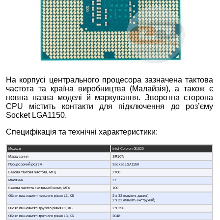
На корпусі центрального процесора зазначена тактова
частота та країна виробництва (Малайзія), а також є
повна назва моделі й маркування. Зворотна сторона
CPU містить контакти для підключення до роз’єму
Socket LGA1150.
Специфікація та технічні характеристики:
Модель
Intel Celeron G1820
Маркування
SR1CN
Процесорний роз’єм
Socket LGA1150
Базова тактова частота, МГц
2700
Множник
27
Базова частота системної шини, МГц
100
Обсяг кеш-пам'яті першого рівня L1, КБ
2 х 32 (пам'ять даних)
2 х 32 (пам'ять інструкцій)
Обсяг кеш-пам'яті другого рівня L2, КБ
2 х 256
Обсяг кеш-пам'яті третього рівня L3, КБ
2048