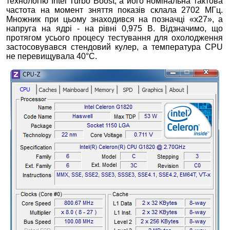
технологію Intel Turbo Boost, а його номінальна тактова
частота на момент зняття показів склала 2702 МГц.
Множник при цьому знаходився на позначці «х27», а
напруга на ядрі - на рівні 0,975 В. Відзначимо, що
протягом усього процесу тестування для охолодження
застосовувався стендовий кулер, а температура CPU
не перевищувала 40°С.