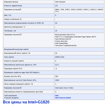
Мікроархітектура
Intel Haswell
Кількість ядер/потоків
2/2
Підтримка інструкцій
MMX, SSE, SSE2, SSE3, SSSE3, SSE4.1, SSE4.2, EM64T,
VT-x
DMI, ГТ/с
5
Напруга живлення, В
-
Максимальна розрахункова потужність (TDP), Вт
53
Критична температура, °C
-
Техпроцес, нм
22
Підтримка технологій
Віртуалізація Intel (VT-x)
Intel VT-x з таблицями Extended Page Tables (EPT)
Архітектура Intel 64
Стану простою
Intel SpeedStep
Технології термоконтролю
Вбудований контролер пам'яті
Максимальний обсяг пам'яті, ГБ
32
Типи пам'яті
DDR3-1333
Кількість каналів пам'яті
2
Максимальна пропускна здатність, ГБ/c
21,3
Підтримка пам'яті ECC
Є
Вбудоване графічне ядро Intel HD Graphics
Базова частота, МГц
350
Максимальна частота Turbo Boost, МГц
1050
Обсяг використовуваної пам'яті, ГБ
1
Підтримка технологій
Intel Quick Sync Video
Максимальна кількість підтримуваних дисплеїв
3
Сайт виробника
Intel
Сторінка продукту
Intel Celeron G1820
Все цены на Intel+G1820