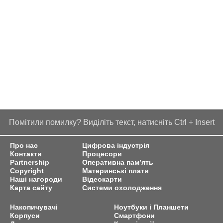
Помітили помилку? Виділіть текст, натисніть Ctrl + Insert
Про нас
Цифрова індустрія
Контакти
Процесори
Partnership
Оперативна пам’ять
Copyright
Материнські плати
Наші нагороди
Відеокарти
Карта сайту
Системи охолодження
Накопичувачі
Ноутбуки і Планшети
Корпуси
Смартфони