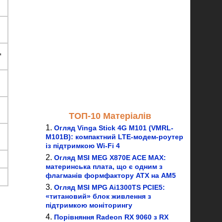
,
ТОП-10 Матеріалів
Огляд Vinga Stick 4G M101 (VMRL-
M101B): компактний LTE-модем-роутер
із підтримкою Wi-Fi 4
Огляд MSI MEG X870E ACE MAX:
материнська плата, що є одним з
флагманів формфактору ATX на AM5
Огляд MSI MPG Ai1300TS PCIE5:
«титановий» блок живлення з
підтримкою моніторингу
Порівняння Radeon RX 9060 з RX