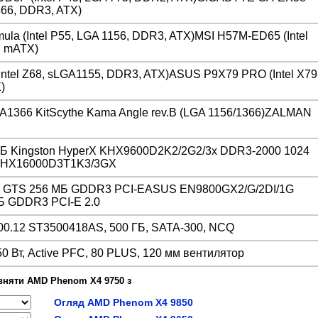
366, DDR3, ATX)
ula (Intel P55, LGA 1156, DDR3, ATX)MSI H57M-ED65 (Intel
, mATX)
tel Z68, sLGA1155, DDR3, ATX)ASUS P9X79 PRO (Intel X79
)
A1366 KitScythe Kama Angle rev.B (LGA 1156/1366)ZALMAN
Б Kingston HyperX KHX9600D2K2/2G2/3x DDR3-2000 1024
 KHX16000D3T1K3/3GX
0 GTS 256 МБ GDDR3 PCI-EASUS EN9800GX2/G/2DI/1G
Б GDDR3 PCI-E 2.0
200.12 ST3500418AS, 500 ГБ, SATA-300, NCQ
0 Вт, Active PFC, 80 PLUS, 120 мм вентилятор
вняти AMD Phenom X4 9750 з
Огляд AMD Phenom X4 9850