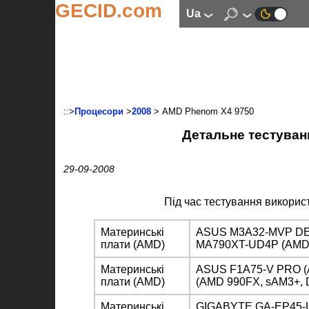
GECID.com
ua
::>
Процесори
>
2008
> AMD Phenom X4 9750
Детальне тестува
29-09-2008
Під час тестування викори
Материнські
ASUS M3A32-MVP DEL
плати (AMD)
MA790XT-UD4P (AMD 
Материнські
ASUS F1A75-V PRO 
плати (AMD)
(AMD 990FX, sAM3+, 
Материнські
GIGABYTE GA-EP45-UD