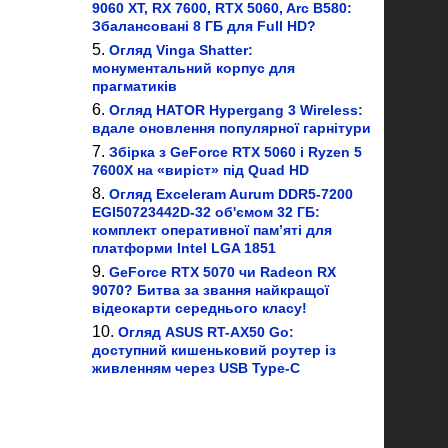
9060 XT, RX 7600, RTX 5060, Arc B580:
Збалансовані 8 ГБ для Full HD?
Огляд Vinga Shatter:
монументальний корпус для
прагматиків
Огляд HATOR Hypergang 3 Wireless:
вдале оновлення популярної гарнітури
Збірка з GeForce RTX 5060 і Ryzen 5
7600X на «виріст» під Quad HD
Огляд Exceleram Aurum DDR5-7200
EGI50723442D-32 об'ємом 32 ГБ:
комплект оперативної пам’яті для
платформи Intel LGA 1851
GeForce RTX 5070 чи Radeon RX
9070? Битва за звання найкращої
відеокарти середнього класу!
Огляд ASUS RT-AX50 Go:
доступний кишеньковий роутер із
живленням через USB Type-C