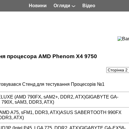
Новини
Огляди
Відео
ння процесора AMD Phenom X4 9750
стовувався Стенд для тестування Процесорів №1
UXE (AMD 790FX, sAM2+, DDR2, ATX)GIGABYTE GA-
790X, sAM3, DDR3, ATX)
(AMD A75, sFM1, DDR3, ATX)ASUS SABERTOOTH 990FX
DDR3, ATX)
3P (Intel P45, LGA 775, DDR2, ATX)GIGABYTE GA-EX58-