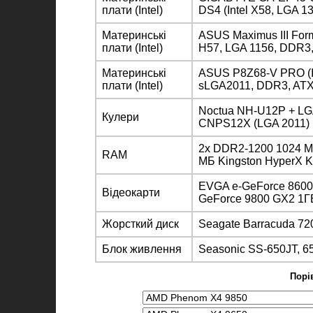
плати (Intel)
DS4 (Intel X58, LGA 1
Материнські
ASUS Maximus III Form
плати (Intel)
H57, LGA 1156, DDR3
Материнські
ASUS P8Z68-V PRO (In
плати (Intel)
sLGA2011, DDR3, ATX
Noctua NH-U12P + LG
Кулери
CNPS12X (LGA 2011)
2х DDR2-1200 1024 М
RAM
МБ Kingston HyperX
EVGA e-GeForce 860
Відеокарти
GeForce 9800 GX2 1Г
Жорсткий диск
Seagate Barracuda 7
Блок живлення
Seasonic SS-650JT, 65
Порі