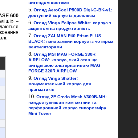
виглядом системи
Огляд AeroCool P500D Digi-G-BK-v1:
BASE 600
доступний корпус із дисплеєм
еліші» –
Огляд Vinga Eclipse White: корпус з
одаються
акцентом на продуктивність
иконання
Огляд ZALMAN P40 Prism PLUS
алі.
BLACK: панорамний корпус із чотирма
вентиляторами
Огляд MSI MAG FORGE 330R
AIRFLOW: корпус, який став ще
вигіднішою альтернативою MAG
FORGE 320R AIRFLOW
Огляд Vinga Shatter:
монументальний корпус для
прагматиків
Огляд 2E Credo Mesh V300B-MH:
найдоступніший компактний та
перфорований корпус типорозміру
Mini Tower