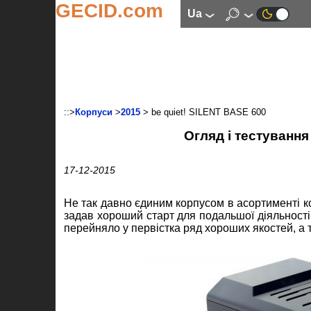
GECID.com
ua
::>
Корпуси
>
2015
> be quiet! SILENT BASE 600
Огляд і тестування
17-12-2015
Не так давно єдиним корпусом в асортименті к
задав хороший старт для подальшої діяльності
перейняло у первістка ряд хороших якостей, а т