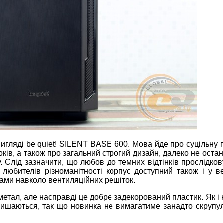
вигляді be quiet! SILENT BASE 600. Мова йде про суцільну
оків, а також про загальний строгий дизайн, далеко не оста
. Слід зазначити, що любов до темних відтінків прослідков
юбителів різноманітності корпус доступний також і у ве
ами навколо вентиляційних решіток.
етал, але насправді це добре задекорований пластик. Як і 
алишаються, так що новинка не вимагатиме занадто скрупу