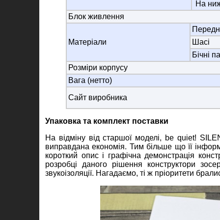
На ниж
Блок живлення
Передня
Матеріали
Шасі
Бічні п
Розміри корпусу
Вага (нетто)
Сайт виробника
Упаковка та комплект поставки
На відміну від старшої моделі, be quiet! SIL
виправдана економія. Тим більше що її інформ
короткий опис і графічна демонстрація констр
розробці даного рішення конструктори зос
звукоізоляції. Нагадаємо, ті ж пріоритети брал