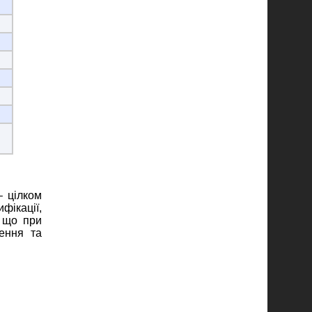
– цілком
фікації,
, що при
ення та