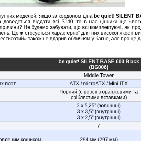
оступних моделей: якщо за кордоном ціна
be quiet! SILENT 
а доведеться віддати всі $140, то в нас цінники ще «вес
і причини? Не будемо забувати, що всі комплектуючі, які пр
шень. Це ж стосується характерної для них високої якості в
естисотий» також не вдарив обличчям у багно, але про це д
be quiet! SILENT BASE 600 Black
(BG006)
Middle Tower
х плат
ATX / microATX / Mini-ITX
Чорний (є версії з оранжевими та
сріблястими вставками)
3 х 5,25” (зовнішні)
3 х 3,5” (внутрішні)
3 х 2,5” (внутрішні)
7
новленим кошиком
294 мм (297 мм)