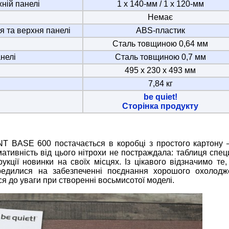
ній панелі
1 х 140-мм / 1 х 120-мм
Немає
 та верхня панелі
ABS-пластик
Сталь товщиною 0,64 мм
анелі
Сталь товщиною 0,7 мм
495 х 230 х 493 мм
7,84 кг
be quiet!
Сторінка продукту
ENT BASE 600 постачається в коробці з простого картону 
ативність від цього нітрохи не постраждала: таблиця специ
укції новинки на своїх місцях. Із цікавого відзначимо те
ередилися на забезпеченні поєднання хорошого охолодж
ися до уваги при створенні восьмисотої моделі.