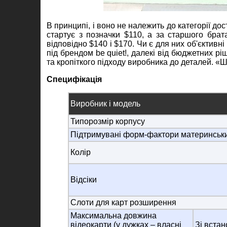
В принципі, і воно не належить до категорії д
стартує з позначки $110, а за старшого брат
відповідно $140 і $170. Чи є для них об'єктивн
під брендом be quiet!, далекі від бюджетних рі
та кропіткого підходу виробника до деталей. «Ш
Специфікація
Виробник і модель
Типорозмір корпусу
Підтримувані форм-фактори материнськи
Колір
Відсіки
Слоти для карт розширення
Максимальна довжина
відеокарти (у дужках – власні
Зі вста