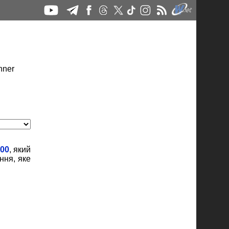
800
, який
ння, яке