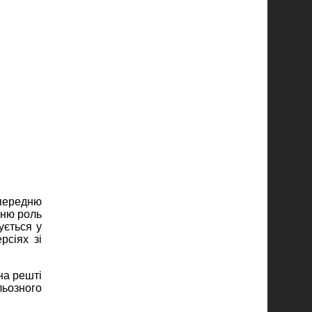
 передню
нню роль
ується у
рсіях зі
на решті
льозного