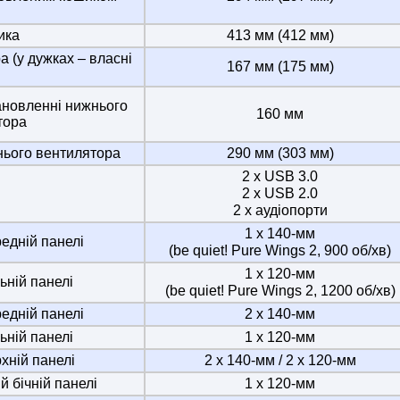
ика
413 мм (412 мм)
 (у дужках – власні
167 мм (175 мм)
ановленні нижнього
160 мм
тора
нього вентилятора
290 мм (303 мм)
2 x USB 3.0
2 x USB 2.0
2 х аудіопорти
1 х 140-мм
едній панелі
(be quiet! Pure Wings 2, 900 об/хв)
1 х 120-мм
ьній панелі
(be quiet! Pure Wings 2, 1200 об/хв)
едній панелі
2 х 140-мм
ьній панелі
1 х 120-мм
хній панелі
2 х 140-мм / 2 х 120-мм
й бічній панелі
1 х 120-мм