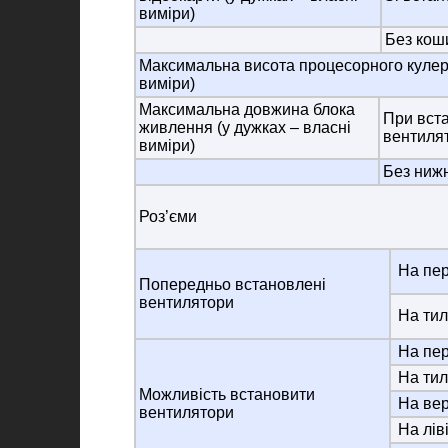
виміри)
Без кош
Максимальна висота процесорного кулера
виміри)
Максимальна довжина блока
При вст
живлення (у дужках – власні
вентиля
виміри)
Без ниж
Роз’єми
На пер
Попередньо встановлені
вентилятори
На тил
На пер
На тил
Можливість встановити
На вер
вентилятори
На ліві